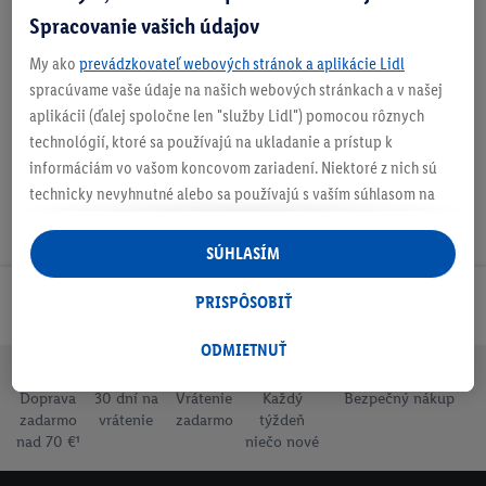
Spracovanie vašich údajov
My ako
prevádzkovateľ webových stránok a aplikácie Lidl
Podrobnosti o bezpečnosti produktu
spracúvame vaše údaje na našich webových stránkach a v našej
aplikácii (ďalej spoločne len "služby Lidl") pomocou rôznych
technológií, ktoré sa používajú na ukladanie a prístup k
informáciám vo vašom koncovom zariadení. Niektoré z nich sú
technicky nevyhnutné alebo sa používajú s vaším súhlasom na
pohodlné nastavenie, na zostavovanie štatistík alebo na
personalizovanú reklamu v rámci služieb Lidl aj mimo nich. Ak
SÚHLASÍM
ste účastníkom programu Lidl Plus, na tieto účely sa spracúvajú
aj údaje z vášho nákupného správania v obchode.
PRISPÔSOBIŤ
Odoberaj Newsletter!
Ak tu udelíte svoj súhlas na účely personalizovanej reklamy a
následne si vytvoríte účet Lidl Plus alebo sa prihlásite do svojho
ODMIETNUŤ
existujúceho účtu Lidl Plus, my a náš partner Criteo S.A. môžeme
Doprava
30 dní na
Vrátenie
Každý
Bezpečný nákup
tiež vytvoriť špeciálny online identifikátor z e-mailovej adresy,
zadarmo
vrátenie
zadarmo
týždeň
ktorú tam uvediete, aby sme vás mohli rozpoznať v službách
nad 70 €¹
niečo nové
prevádzkovaných tretími stranami a zobrazovať vám
personalizovanú reklamu. Na tento účel môže byť vaša