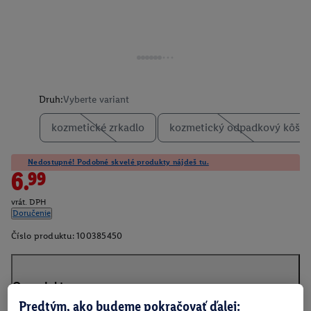
Druh:
Vyberte variant
kozmetické zrkadlo
kozmetický odpadkový kôš
Nedostupné! Podobné skvelé produkty nájdeš tu.
6.99
vrát. DPH
Doručenie
Číslo produktu:
100385450
O produkte
Predtým, ako budeme pokračovať ďalej: