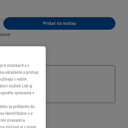
Pridať do košíka
382241
ch stránkach a v
 na ukladanie a prístup
užívajú s vaším
mci služieb Lidl aj
ákupného správania v
lebo sa prihlásite do
ne identifikátor z e-
tími stranami a
sa zlúčená aj s inými