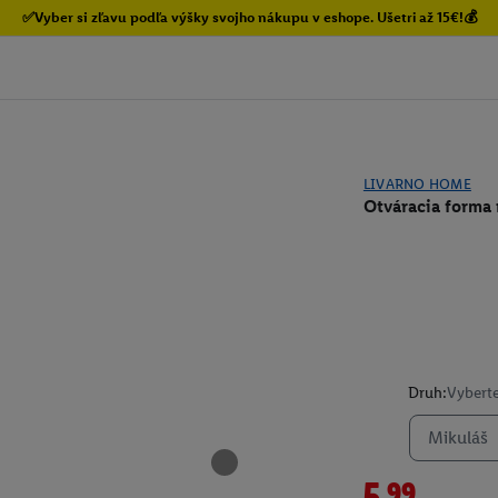
✅Vyber si zľavu podľa výšky svojho nákupu v eshope. Ušetri až 15€!💰
LIVARNO HOME
Otváracia forma
Druh:
Vyberte
Mikuláš
5.99