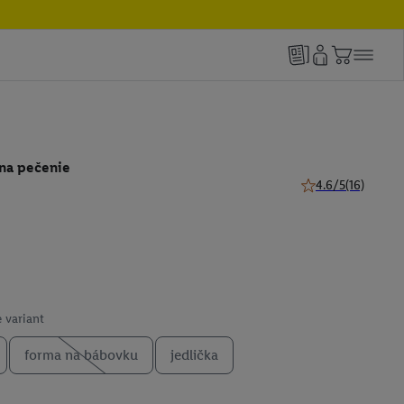
 na pečenie
4.6/5
(16)
4.6 z 5 hviezdičiek
 variant
forma na bábovku
jedlička