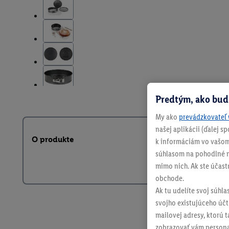
Predtým, ako bud
My ako
prevádzkovateľ 
našej aplikácii (ďalej 
O produkte
k informáciám vo vašom
súhlasom na pohodlné na
mimo nich. Ak ste účast
obchode.
Ak tu udelíte svoj súhla
svojho existujúceho účtu
mailovej adresy, ktorú 
zobrazovať vám personal