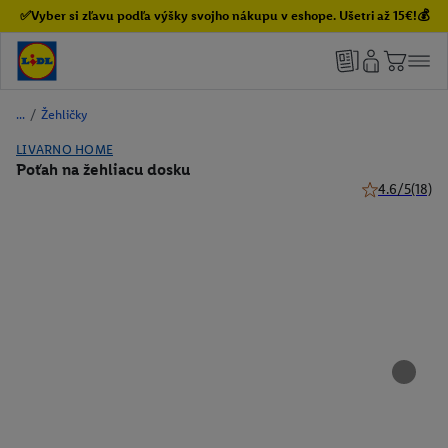
✅Vyber si zľavu podľa výšky svojho nákupu v eshope. Ušetri až 15€!💰
/
Žehličky
LIVARNO HOME
Poťah na žehliacu dosku
4.6/5
(18)
4.6 z 5 hviezd