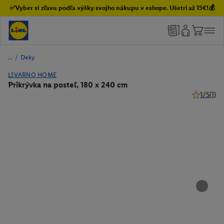
✅Vyber si zľavu podľa výšky svojho nákupu v eshope. Ušetri až 15€!💰
/
Deky
LIVARNO HOME
Prikrývka na posteľ, 180 x 240 cm
1/5
(1)
1 z 5 hviez