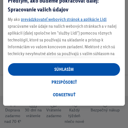
Predtým, ako budeme pokračovať ďalej:
Spracovanie vašich údajov
My ako
prevádzkovateľ webových stránok a aplikácie Lidl
Podrobnosti o bezpečnosti produktu
spracúvame vaše údaje na našich webových stránkach a v našej
aplikácii (ďalej spoločne len "služby Lidl") pomocou rôznych
technológií, ktoré sa používajú na ukladanie a prístup k
informáciám vo vašom koncovom zariadení. Niektoré z nich sú
technicky nevyhnutné alebo sa používajú s vaším súhlasom na
pohodlné nastavenie, na zostavovanie štatistík alebo na
personalizovanú reklamu v rámci služieb Lidl aj mimo nich. Ak
SÚHLASÍM
ste účastníkom programu Lidl Plus, na tieto účely sa spracúvajú
aj údaje z vášho nákupného správania v obchode.
PRISPÔSOBIŤ
Odoberaj Newsletter!
Ak tu udelíte svoj súhlas na účely personalizovanej reklamy a
následne si vytvoríte účet Lidl Plus alebo sa prihlásite do svojho
ODMIETNUŤ
existujúceho účtu Lidl Plus, my a náš partner Criteo S.A. môžeme
tiež vytvoriť špeciálny online identifikátor z e-mailovej adresy,
Doprava
30 dní na
Vrátenie
Každý
Bezpečný nákup
ktorú tam uvediete, aby sme vás mohli rozpoznať v službách
zadarmo
vrátenie
zadarmo
týždeň
nad 70 €¹
niečo nové
prevádzkovaných tretími stranami a zobrazovať vám