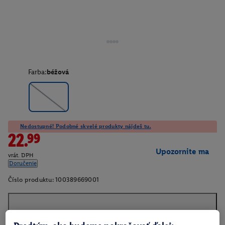
Farba:
béžová
Nedostupné! Podobné skvelé produkty nájdeš tu.
22.99
Upozornite ma
vrát. DPH
Doručenie
Číslo produktu:
100389669001
O produkte