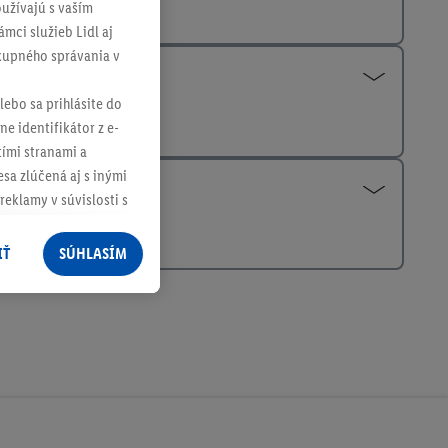
užívajú s vaším
mci služieb Lidl aj
ákupného správania v
lebo sa prihlásite do
ne identifikátor z e-
tími stranami a
sa zlúčená aj s inými
reklamy v súvislosti s
 nákupného košíka v
v rôznych službách
IŤ
SÚHLASÍM
služieb spoločnosti
rov, ktoré má
racúvania osobných
ím na "
Súhlasím
"
ácií o dobe
e v našich
zásadách