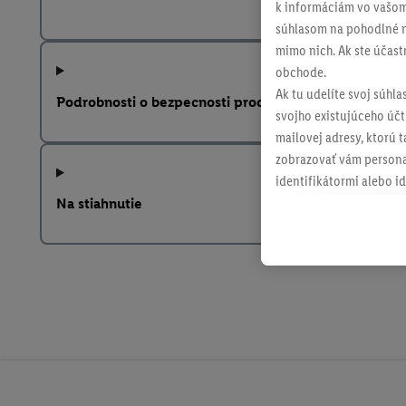
k informáciám vo vašom
súhlasom na pohodlné na
mimo nich. Ak ste účast
obchode.
Ak tu udelíte svoj súhla
Podrobnosti o bezpecnosti produktu
svojho existujúceho účtu
mailovej adresy, ktorú 
zobrazovať vám personal
identifikátormi alebo id
retargetingom, t. j. re
Na stiahnutie
internetovom obchode, a
spoločnosti Lidl ak vám
Lidl, pomocou vašej has
spoločnosť Criteo SA k d
V časti "
Prispôsobiť
" mô
údajov.
Kliknutím na možnosť "
vyjadríte súhlas so spr
uchovávania údajov a V