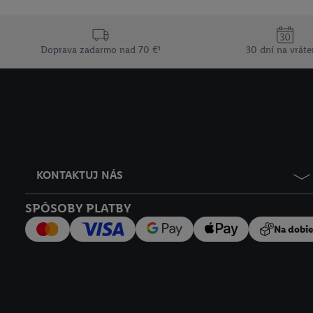
ochrany osobných údaj
Doprava zadarmo nad 70 €¹
30 dní na vráte
KONTAKTUJ NÁS
SPÔSOBY PLATBY
Na dobi