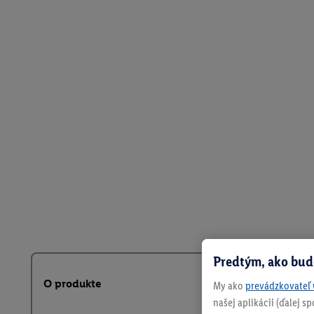
Predtým, ako bud
O produkte
My ako
prevádzkovateľ 
našej aplikácii (ďalej 