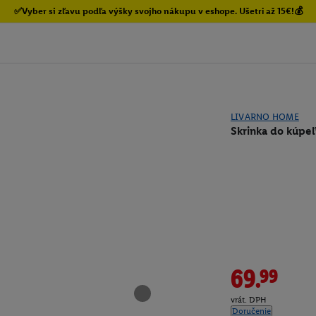
✅Vyber si zľavu podľa výšky svojho nákupu v eshope. Ušetri až 15€!💰
LIVARNO HOME
Skrinka do kúpeľ
69.99
vrát. DPH
Doručenie