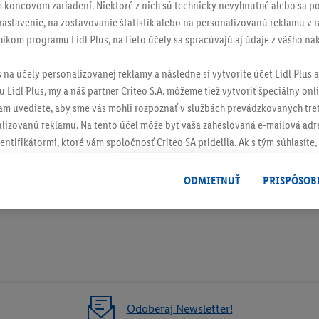
 koncovom zariadení. Niektoré z nich sú technicky nevyhnutné alebo sa po
stavenie, na zostavovanie štatistík alebo na personalizovanú reklamu v rá
níkom programu Lidl Plus, na tieto účely sa spracúvajú aj údaje z vášho n
s na účely personalizovanej reklamy a následne si vytvoríte účet Lidl Plus a
 Lidl Plus, my a náš partner Criteo S.A. môžeme tiež vytvoriť špeciálny onli
tam uvediete, aby sme vás mohli rozpoznať v službách prevádzkovaných tre
izovanú reklamu. Na tento účel môže byť vaša zaheslovaná e-mailová adre
entifikátormi, ktoré vám spoločnosť Criteo SA pridelila. Ak s tým súhlasíte, 
klamy na produkty, o ktoré ste prejavili záujem (napr. vložením produktu do
le nie jeho zakúpením), sa môžu zobrazovať aj na rôznych zariadeniach a 
ODMIETNUŤ
PRISPÔSOB
 možno priradiť niekoľko koncových zariadení alebo používanie viacerých 
hovanej e-mailovej adresy a prípadne ďalších identifikátorov/identifikáto
ispozícii.
žete povoliť jednotlivé účely a nájsť ďalšie informácie o podmienkach sp
Odmietnuť
" môžete povoliť iba používanie potrebných technológií. Kliknut
acúvaním na všetky vyššie uvedené účely. Ďalšie informácie vrátane inform
Odoberaj Newsletter!
ašom práve kedykoľvek odvolať súhlas s účinnosťou do budúcnosti nájdet