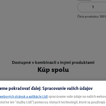
Číslo produktu:
100
Dostupné v kombinácii s inými produktami
Kúp spolu
eme pokračovať ďalej: Spracovanie vašich údajov
webových stránok a aplikácie Lidl
spracúvame vaše údaje na našich webový
spoločne len "služby Lidl") pomocou rôznych technológií, ktoré sa používajú