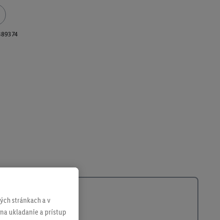
389374
ch stránkach a v
 na ukladanie a prístup