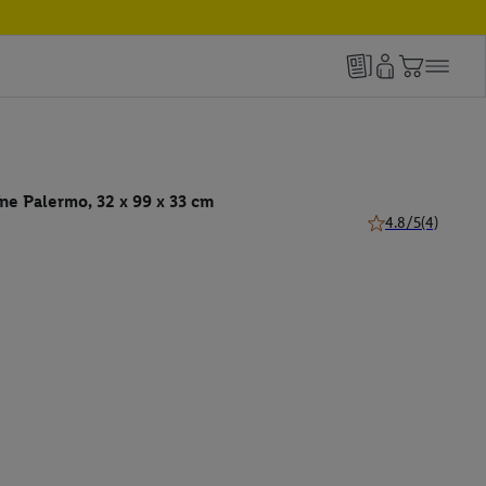
ne Palermo, 32 x 99 x 33 cm
4.8/5
(4)
4.8 z 5 hviezdičie