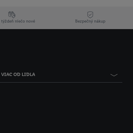
 týždeň niečo nové
Bezpečný nákup
VIAC OD LIDLA