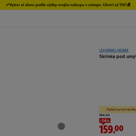
✅Vyber si zľavu podľa výšky svojho nákupu v eshope. Ušetri až 15€!💰
LIVARNO HOME
Skrinka pod umý
Oplatí sa byť rýchly
184.99
-14%
159.00