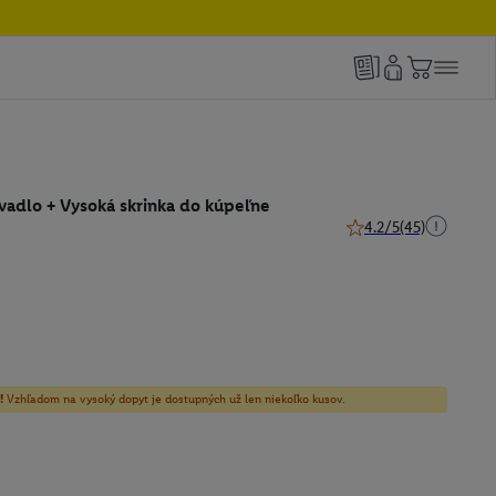
vadlo + Vysoká skrinka do kúpeľne
4.2/5
(45)
4.2 z 5 hviezdičiek (4
!
Vzhľadom na vysoký dopyt je dostupných už len niekoľko kusov.