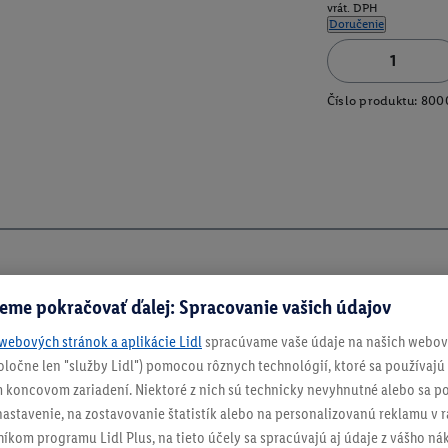
vrát. DPH
Doručenie
Číslo produktu:
800
eme pokračovať ďalej: Spracovanie vašich údajov
webových stránok a aplikácie Lidl
spracúvame vaše údaje na našich webový
spoločne len "služby Lidl") pomocou rôznych technológií, ktoré sa používajú
 koncovom zariadení. Niektoré z nich sú technicky nevyhnutné alebo sa po
stavenie, na zostavovanie štatistík alebo na personalizovanú reklamu v rá
níkom programu Lidl Plus, na tieto účely sa spracúvajú aj údaje z vášho n