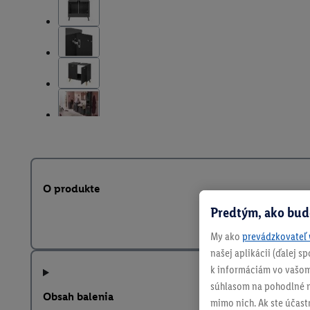
O produkte
Predtým, ako bud
My ako
prevádzkovateľ 
našej aplikácii (ďalej 
k informáciám vo vašom
súhlasom na pohodlné na
Obsah balenia
mimo nich. Ak ste účast