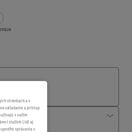
011624
ch stránkach a v
 na ukladanie a prístup
užívajú s vaším
mci služieb Lidl aj
ákupného správania v