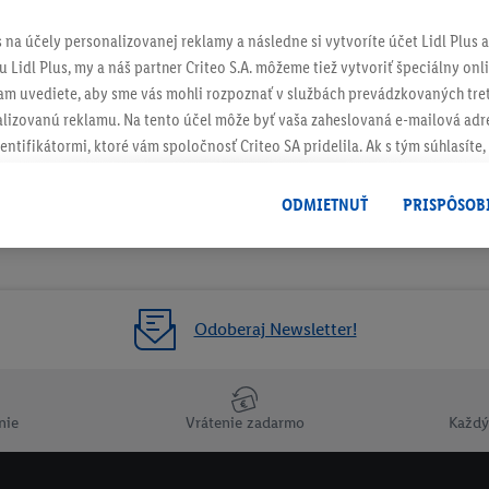
s na účely personalizovanej reklamy a následne si vytvoríte účet Lidl Plus a
 Lidl Plus, my a náš partner Criteo S.A. môžeme tiež vytvoriť špeciálny onli
tam uvediete, aby sme vás mohli rozpoznať v službách prevádzkovaných tre
izovanú reklamu. Na tento účel môže byť vaša zaheslovaná e-mailová adre
entifikátormi, ktoré vám spoločnosť Criteo SA pridelila. Ak s tým súhlasíte, 
klamy na produkty, o ktoré ste prejavili záujem (napr. vložením produktu do
le nie jeho zakúpením), sa môžu zobrazovať aj na rôznych zariadeniach a 
ODMIETNUŤ
PRISPÔSOB
 možno priradiť niekoľko koncových zariadení alebo používanie viacerých 
hovanej e-mailovej adresy a prípadne ďalších identifikátorov/identifikáto
ispozícii.
žete povoliť jednotlivé účely a nájsť ďalšie informácie o podmienkach sp
Odoberaj Newsletter!
Odmietnuť
" môžete povoliť iba používanie potrebných technológií. Kliknut
acúvaním na všetky vyššie uvedené účely. Ďalšie informácie vrátane inform
ašom práve kedykoľvek odvolať súhlas s účinnosťou do budúcnosti nájdet
nie
Vrátenie zadarmo
Každý
ov
.
Imprint nájdete tu.