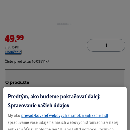
49.99
vrát. DPH
Doručenie
Číslo produktu:
100391177
O produkte
Predtým, ako budeme pokračovať ďalej:
Spracovanie vašich údajov
My ako
prevádzkovateľ webových stránok a aplikácie Lidl
spracúvame vaše údaje na našich webových stránkach a v našej
aplikácii (ďalej spoločne len "služby Lidl") pomocou rôznych