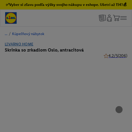
✅Vyber si zľavu podľa výšky svojho nákupu v eshope. Ušetri až 15€!💰
/
Kúpeľňový nábytok
LIVARNO HOME
Skrinka so zrkadlom Oslo, antracitová
4.2/5
(206)
4.2 z 5 hviezdič