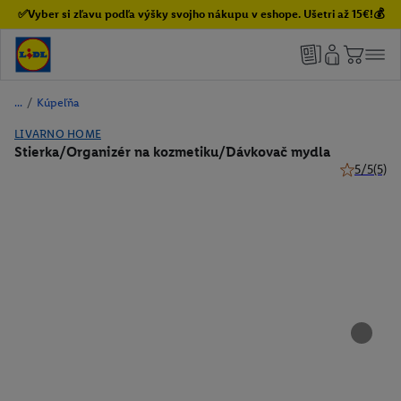
✅Vyber si zľavu podľa výšky svojho nákupu v eshope. Ušetri až 15€!💰
/
Kúpeľňa
LIVARNO HOME
Stierka/Organizér na kozmetiku/Dávkovač mydla
5/5
(5)
5 z 5 hviez