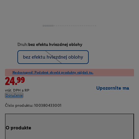
Druh:
bez efektu hviezdnej oblohy
bez efektu hviezdnej oblohy
Nedostupné! Podobné skvelé produkty nájdeš tu.
24.99
Upozornite ma
vrát. DPH a RP
Doručenie
Číslo produktu:
100380433001
O produkte