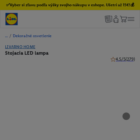
✅Vyber si zľavu podľa výšky svojho nákupu v eshope. Ušetri až 15€!💰
/
Dekoračné osvetlenie
LIVARNO HOME
Stojacia LED lampa
4.5/5
(279)
4.5 z 5 hviezdi