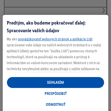
Podrobnosti o bezpečnosti produktu
Predtým, ako budeme pokračovať ďalej:
Spracovanie vašich údajov
My ako
prevádzkovateľ webových stránok a aplikácie Lidl
Informácie o batériách podľa nariadenia EÚ o
spracúvame vaše údaje na našich webových stránkach a v našej
batériách
aplikácii (ďalej spoločne len "služby Lidl") pomocou rôznych
technológií, ktoré sa používajú na ukladanie a prístup k
informáciám vo vašom koncovom zariadení. Niektoré z nich sú
Na stiahnutie
technicky nevyhnutné alebo sa používajú s vaším súhlasom na
pohodlné nastavenie, na zostavovanie štatistík alebo na
personalizovanú reklamu v rámci služieb Lidl aj mimo nich. Ak
SÚHLASÍM
ste účastníkom programu Lidl Plus, na tieto účely sa spracúvajú
aj údaje z vášho nákupného správania v obchode.
PRISPÔSOBIŤ
Ak tu udelíte svoj súhlas na účely personalizovanej reklamy a
následne si vytvoríte účet Lidl Plus alebo sa prihlásite do svojho
ODMIETNUŤ
existujúceho účtu Lidl Plus, my a náš partner Criteo S.A. môžeme