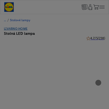
/
Stolové lampy
LIVARNO HOME
Stolná LED lampa
4.7/5
(238)
4.7 z 5 hviezdi