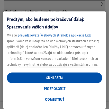
Podrobnosti o bezpečnosti produktu
Predtým, ako budeme pokračovať ďalej:
Spracovanie vašich údajov
Informácie o batériách podľa nariadenia EÚ o
My ako
prevádzkovateľ webových stránok a aplikácie Lidl
batériách
spracúvame vaše údaje na našich webových stránkach a v našej
aplikácii (ďalej spoločne len "služby Lidl") pomocou rôznych
technológií, ktoré sa používajú na ukladanie a prístup k
informáciám vo vašom koncovom zariadení. Niektoré z nich sú
Na stiahnutie
technicky nevyhnutné alebo sa používajú s vaším súhlasom na
pohodlné nastavenie, na zostavovanie štatistík alebo na
personalizovanú reklamu v rámci služieb Lidl aj mimo nich. Ak
SÚHLASÍM
ste účastníkom programu Lidl Plus, na tieto účely sa spracúvajú
aj údaje z vášho nákupného správania v obchode.
PRISPÔSOBIŤ
Ak tu udelíte svoj súhlas na účely personalizovanej reklamy a
následne si vytvoríte účet Lidl Plus alebo sa prihlásite do svojho
ODMIETNUŤ
existujúceho účtu Lidl Plus, my a náš partner Criteo S.A. môžeme