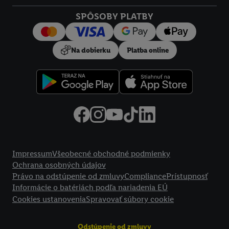
Kliknutím na možnosť "
Odmietnuť
" môžete povoliť iba
SPÔSOBY PLATBY
používanie potrebných technológií. Kliknutím na "
Súhlasím
"
vyjadríte súhlas so spracúvaním na všetky vyššie uvedené účely.
Ďalšie informácie vrátane informácií o dobe uchovávania
Na dobierku
Platba online
údajov a Vašom práve kedykoľvek odvolať súhlas s účinnosťou
do budúcnosti nájdete v našich
zásadách ochrany osobných
údajov
.
Imprint nájdete tu.
Právne informácie
Impressum
Všeobecné obchodné podmienky
Ochrana osobných údajov
Právo na odstúpenie od zmluvy
Compliance
Prístupnosť
Informácie o batériách podľa nariadenia EÚ
Cookies ustanovenia
Spravovať súbory cookie
Odstúpenie od zmluvy