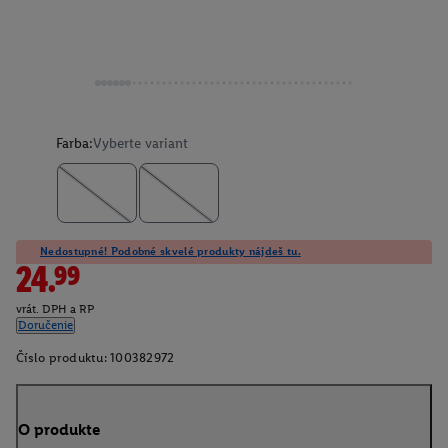
Farba:
Vyberte variant
Nedostupné! Podobné skvelé produkty nájdeš tu.
24.99
vrát. DPH a RP
Doručenie
Číslo produktu:
100382972
O produkte