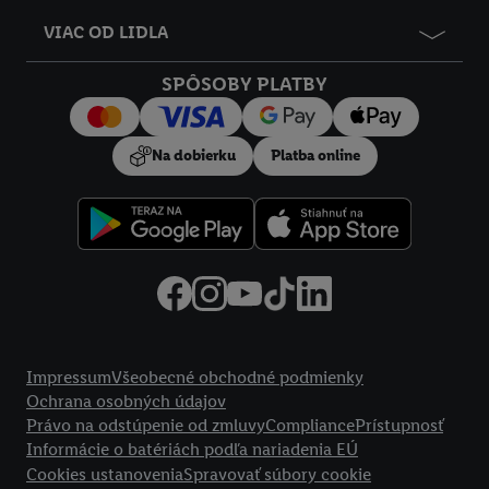
údajov.
VIAC OD LIDLA
Kliknutím na možnosť "
Odmietnuť
" môžete povoliť iba
používanie potrebných technológií. Kliknutím na "
Súhlasím
"
SPÔSOBY PLATBY
vyjadríte súhlas so spracúvaním na všetky vyššie uvedené účely.
Ďalšie informácie vrátane informácií o dobe uchovávania
údajov a Vašom práve kedykoľvek odvolať súhlas s účinnosťou
Na dobierku
Platba online
do budúcnosti nájdete v našich
zásadách ochrany osobných
údajov
.
Imprint nájdete tu.
Právne informácie
Impressum
Všeobecné obchodné podmienky
Ochrana osobných údajov
Právo na odstúpenie od zmluvy
Compliance
Prístupnosť
Informácie o batériách podľa nariadenia EÚ
Cookies ustanovenia
Spravovať súbory cookie