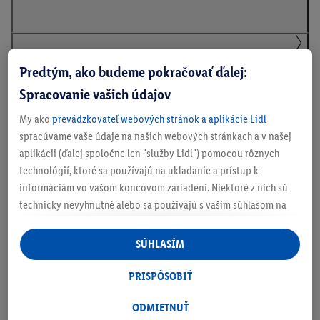
Podrobnosti o bezpečnosti produktu
Predtým, ako budeme pokračovať ďalej:
Spracovanie vašich údajov
My ako
prevádzkovateľ webových stránok a aplikácie Lidl
Informácie o batériách podľa nariadenia EÚ o
spracúvame vaše údaje na našich webových stránkach a v našej
batériách
aplikácii (ďalej spoločne len "služby Lidl") pomocou rôznych
technológií, ktoré sa používajú na ukladanie a prístup k
informáciám vo vašom koncovom zariadení. Niektoré z nich sú
technicky nevyhnutné alebo sa používajú s vaším súhlasom na
Na stiahnutie
pohodlné nastavenie, na zostavovanie štatistík alebo na
personalizovanú reklamu v rámci služieb Lidl aj mimo nich. Ak
SÚHLASÍM
ste účastníkom programu Lidl Plus, na tieto účely sa spracúvajú
aj údaje z vášho nákupného správania v obchode.
PRISPÔSOBIŤ
Ak tu udelíte svoj súhlas na účely personalizovanej reklamy a
následne si vytvoríte účet Lidl Plus alebo sa prihlásite do svojho
ODMIETNUŤ