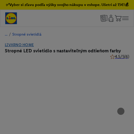
✅Vyber si zľavu podľa výšky svojho nákupu v eshope. Ušetri až 15€!💰
/
Stropné svietidlá
LIVARNO HOME
Stropné LED svietidlo s nastaviteľným odtieňom farby
4.5/5
(6)
4.5 z 5 hviez