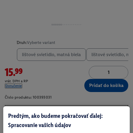
Druh:
Vyberte variant
lištové svietidlo, matná biela
lištové svietidlo, m
15.99
vrát. DPH a RP
Pridať do košíka
Doručenie
Číslo produktu:
100393031
Predtým, ako budeme pokračovať ďalej:
O produkte
Spracovanie vašich údajov