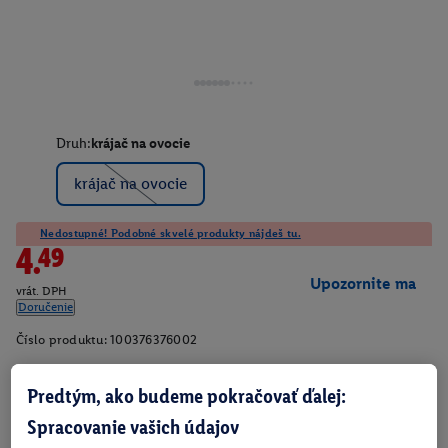
Druh:
krájač na ovocie
krájač na ovocie
Nedostupné! Podobné skvelé produkty nájdeš tu.
4.49
Upozornite ma
vrát. DPH
Doručenie
Číslo produktu:
100376376002
Predtým, ako budeme pokračovať ďalej:
O produkte
Spracovanie vašich údajov