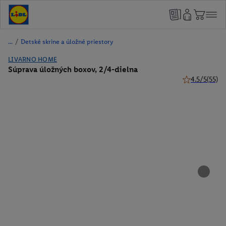
/
Detské skrine a úložné priestory
LIVARNO HOME
Súprava úložných boxov, 2/4-dielna
4.5/5
(55)
4.5 z 5 hviezd