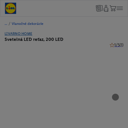
/
Vianočné dekorácie
LIVARNO HOME
Svetelná LED reťaz, 200 LED
1/5
(1)
1 z 5 hviez