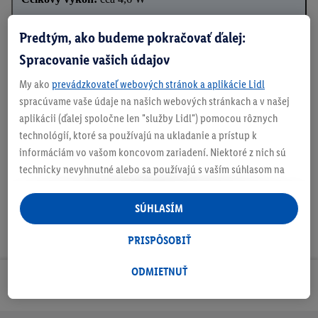
Svetelný tok:
40 lm
Predtým, ako budeme pokračovať ďalej:
Počet LED:
200
Spracovanie vašich údajov
Do interiéru aj exteriéru
My ako
prevádzkovateľ webových stránok a aplikácie Lidl
spracúvame vaše údaje na našich webových stránkach a v našej
aplikácii (ďalej spoločne len "služby Lidl") pomocou rôznych
technológií, ktoré sa používajú na ukladanie a prístup k
Na stiahnutie
informáciám vo vašom koncovom zariadení. Niektoré z nich sú
technicky nevyhnutné alebo sa používajú s vaším súhlasom na
pohodlné nastavenie, na zostavovanie štatistík alebo na
personalizovanú reklamu v rámci služieb Lidl aj mimo nich. Ak
SÚHLASÍM
ste účastníkom programu Lidl Plus, na tieto účely sa spracúvajú
aj údaje z vášho nákupného správania v obchode.
PRISPÔSOBIŤ
Ak tu udelíte svoj súhlas na účely personalizovanej reklamy a
následne si vytvoríte účet Lidl Plus alebo sa prihlásite do svojho
ODMIETNUŤ
Odoberaj Newsletter!
existujúceho účtu Lidl Plus, my a náš partner Criteo S.A. môžeme
tiež vytvoriť špeciálny online identifikátor z e-mailovej adresy,