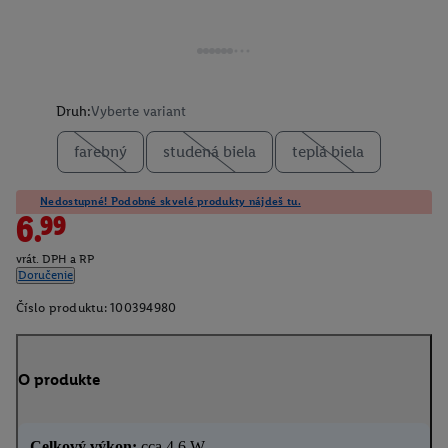
Druh:
Vyberte variant
farebný
studená biela
teplá biela
Nedostupné! Podobné skvelé produkty nájdeš tu.
6.99
vrát. DPH a RP
Doručenie
Číslo produktu:
100394980
O produkte
Celkový výkon:
cca 4,6 W