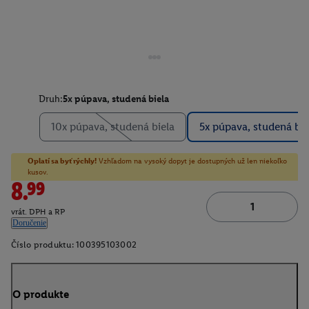
Druh:
5x púpava, studená biela
10x púpava, studená biela
5x púpava, studená bie
Oplatí sa byť rýchly!
Vzhľadom na vysoký dopyt je dostupných už len niekoľko
kusov.
8.99
vrát. DPH a RP
Doručenie
Číslo produktu:
100395103002
O produkte