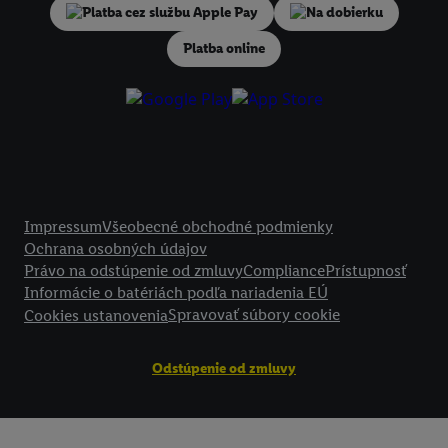
V časti "
Prispôsobiť
" môžete povoliť jednotlivé účely a nájsť ďalšie in
Na dobierku
podmienkach spracúvania osobných údajov.
Platba online
Kliknutím na možnosť "
Odmietnuť
" môžete povoliť iba používanie po
technológií. Kliknutím na "
Súhlasím
" vyjadríte súhlas so spracúvaním
vyššie uvedené účely. Ďalšie informácie vrátane informácií o dobe u
údajov a Vašom práve kedykoľvek odvolať súhlas s účinnosťou do bu
nájdete v našich
zásadách ochrany osobných údajov
.
Imprint nájdete 
Právne informácie
Impressum
Všeobecné obchodné podmienky
Ochrana osobných údajov
Právo na odstúpenie od zmluvy
Compliance
Prístupnosť
Informácie o batériách podľa nariadenia EÚ
Spravovať súbory cookie
Cookies ustanovenia
Odstúpenie od zmluvy