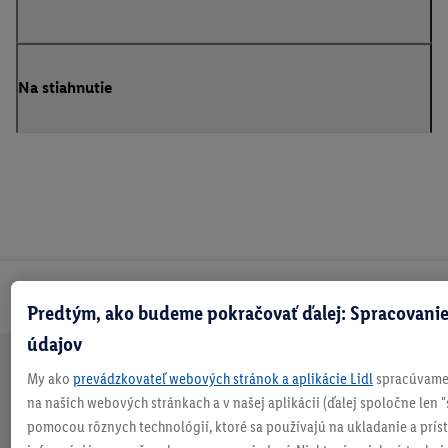
Na stiahnutie
Odoberaj Newsletter!
Predtým, ako budeme pokračovať ďalej: Spracovanie
údajov
My ako
prevádzkovateľ webových stránok a aplikácie Lidl
spracúvame 
Doprava
30 dní na
Vrátenie
Každý
Bezpečný nákup
na našich webových stránkach a v našej aplikácii (ďalej spoločne len "
zadarmo
vrátenie
zadarmo
týždeň
nad 70 €¹
niečo nové
pomocou rôznych technológií, ktoré sa používajú na ukladanie a prís