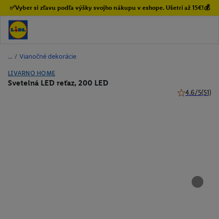
✅Vyber si zľavu podľa výšky svojho nákupu v eshope. Ušetri až 15€!💰
/
Vianočné dekorácie
LIVARNO HOME
Svetelná LED reťaz, 200 LED
4.6/5
(51)
4.6 z 5 hviezd