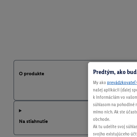
Predtým, ako bud
O produkte
My ako
prevádzkovateľ 
našej aplikácii (ďalej 
k informáciám vo vašom
súhlasom na pohodlné na
mimo nich. Ak ste účast
obchode.
Na stiahnutie
Ak tu udelíte svoj súhla
svojho existujúceho účtu