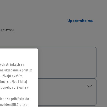
Upozornite ma
387642002
ch stránkach a v
 na ukladanie a prístup
užívajú s vaším
mci služieb Lidl aj
ákupného správania v
lebo sa prihlásite do
ne identifikátor z e-