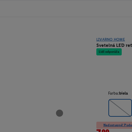
LIVARNO HOME
Svetelná LED reť
Lidl odporúča
Farba:
biela
Nedostupné! Podob