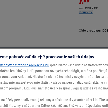
7.99
vrát. DPH a RP
Doručenie
Číslo produktu:
100
eme pokračovať ďalej: Spracovanie vašich údajov
webových stránok a aplikácie Lidl
spracúvame vaše údaje na našich webový
spoločne len "služby Lidl") pomocou rôznych technológií, ktoré sa používajú
 koncovom zariadení. Niektoré z nich sú technicky nevyhnutné alebo sa po
stavenie, na zostavovanie štatistík alebo na personalizovanú reklamu v rá
níkom programu Lidl Plus, na tieto účely sa spracúvajú aj údaje z vášho n
s na účely personalizovanej reklamy a následne si vytvoríte účet Lidl Plus a
 Lidl Plus, my a náš partner Criteo S.A. môžeme tiež vytvoriť špeciálny onli