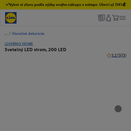
✅Vyber si zľavu podľa výšky svojho nákupu v eshope. Ušetri až 15€!💰
/
Vianočné dekorácie
LIVARNO HOME
Svetelný LED strom, 200 LED
3.2/5
(13)
3.2 z 5 hviezd