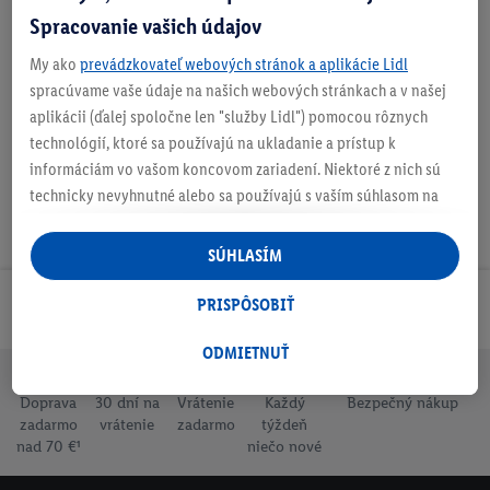
Spracovanie vašich údajov
My ako
prevádzkovateľ webových stránok a aplikácie Lidl
Na stiahnutie
spracúvame vaše údaje na našich webových stránkach a v našej
aplikácii (ďalej spoločne len "služby Lidl") pomocou rôznych
technológií, ktoré sa používajú na ukladanie a prístup k
informáciám vo vašom koncovom zariadení. Niektoré z nich sú
technicky nevyhnutné alebo sa používajú s vaším súhlasom na
pohodlné nastavenie, na zostavovanie štatistík alebo na
personalizovanú reklamu v rámci služieb Lidl aj mimo nich. Ak
SÚHLASÍM
ste účastníkom programu Lidl Plus, na tieto účely sa spracúvajú
aj údaje z vášho nákupného správania v obchode.
PRISPÔSOBIŤ
Odoberaj Newsletter!
Ak tu udelíte svoj súhlas na účely personalizovanej reklamy a
následne si vytvoríte účet Lidl Plus alebo sa prihlásite do svojho
ODMIETNUŤ
existujúceho účtu Lidl Plus, my a náš partner Criteo S.A. môžeme
Doprava
30 dní na
Vrátenie
Každý
Bezpečný nákup
tiež vytvoriť špeciálny online identifikátor z e-mailovej adresy,
zadarmo
vrátenie
zadarmo
týždeň
ktorú tam uvediete, aby sme vás mohli rozpoznať v službách
nad 70 €¹
niečo nové
prevádzkovaných tretími stranami a zobrazovať vám
personalizovanú reklamu. Na tento účel môže byť vaša