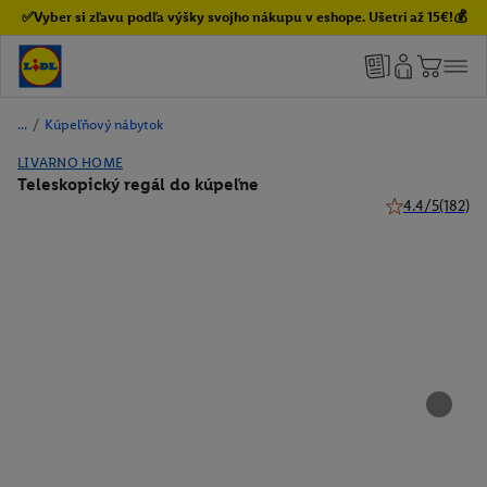
✅Vyber si zľavu podľa výšky svojho nákupu v eshope. Ušetri až 15€!💰
/
Kúpeľňový nábytok
LIVARNO HOME
Teleskopický regál do kúpeľne
4.4/5
(182)
4.4 z 5 hviezdi