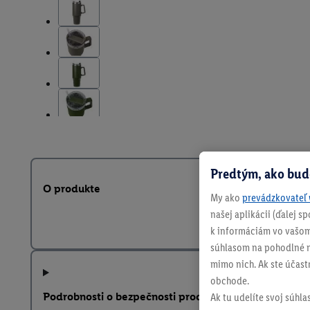
Predtým, ako bud
O produkte
My ako
prevádzkovateľ 
našej aplikácii (ďalej 
k informáciám vo vašom
súhlasom na pohodlné na
mimo nich. Ak ste účast
obchode.
Podrobnosti o bezpečnosti produktu
Ak tu udelíte svoj súhla