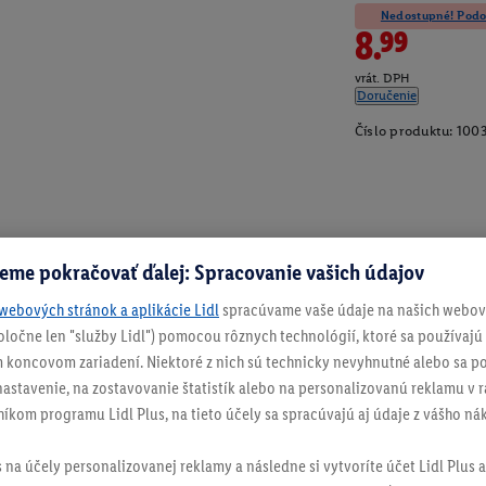
Nedostupné! Podob
8.99
vrát. DPH
Doručenie
Číslo produktu:
100
eme pokračovať ďalej: Spracovanie vašich údajov
webových stránok a aplikácie Lidl
spracúvame vaše údaje na našich webový
spoločne len "služby Lidl") pomocou rôznych technológií, ktoré sa používajú
 koncovom zariadení. Niektoré z nich sú technicky nevyhnutné alebo sa po
stavenie, na zostavovanie štatistík alebo na personalizovanú reklamu v rá
níkom programu Lidl Plus, na tieto účely sa spracúvajú aj údaje z vášho n
s na účely personalizovanej reklamy a následne si vytvoríte účet Lidl Plus a