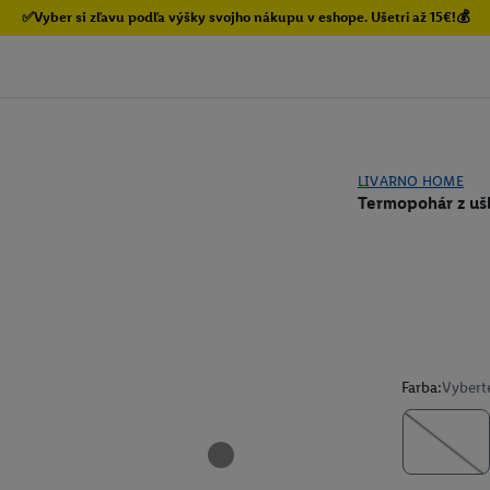
✅Vyber si zľavu podľa výšky svojho nákupu v eshope. Ušetri až 15€!💰
LIVARNO HOME
Termopohár z ušľ
Farba:
Vybert