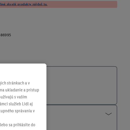
né skvelé produkty nájdeš tu.
386995
ch stránkach a v
 na ukladanie a prístup
užívajú s vaším
mci služieb Lidl aj
ákupného správania v
lebo sa prihlásite do