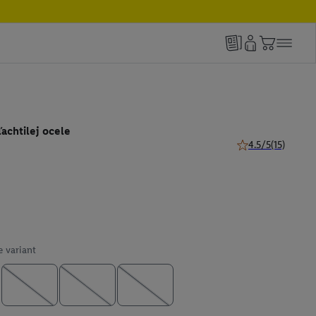
achtilej ocele
4.5/5
(15)
4.5 z 5 hviezdičiek
e variant