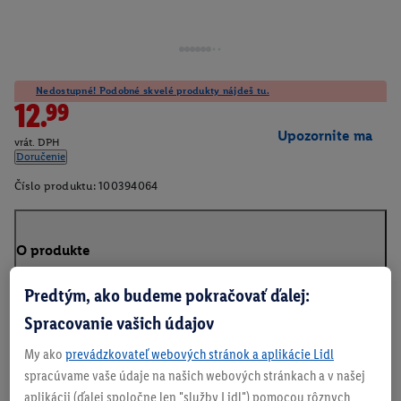
Nedostupné! Podobné skvelé produkty nájdeš tu.
12.99
Upozornite ma
vrát. DPH
Doručenie
Číslo produktu:
100394064
O produkte
Predtým, ako budeme pokračovať ďalej:
Spracovanie vašich údajov
My ako
prevádzkovateľ webových stránok a aplikácie Lidl
spracúvame vaše údaje na našich webových stránkach a v našej
aplikácii (ďalej spoločne len "služby Lidl") pomocou rôznych