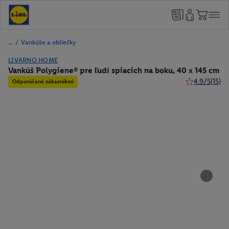
/
Vankúše a obliečky
LIVARNO HOME
Vankúš Polygiene® pre ľudí spiacich na boku, 40 x 145 cm
4.9/5
(15)
Odporúčané zákazníkmi
4.9 z 5 hviezd