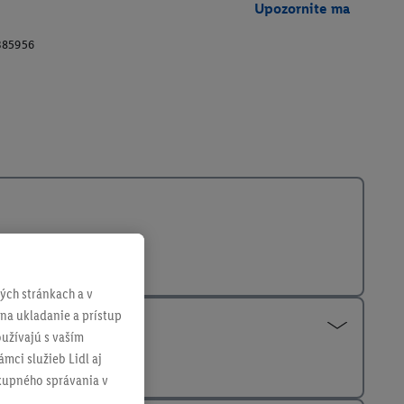
Upozornite ma
385956
ch stránkach a v
 na ukladanie a prístup
užívajú s vaším
mci služieb Lidl aj
ákupného správania v