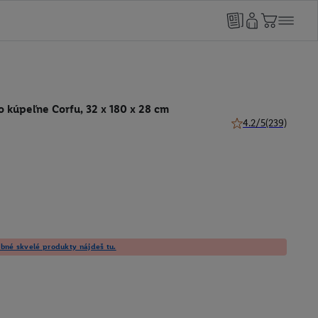
o kúpeľne Corfu, 32 x 180 x 28 cm
4.2/5
(239)
4.2 z 5 hviezdičiek 
né skvelé produkty nájdeš tu.