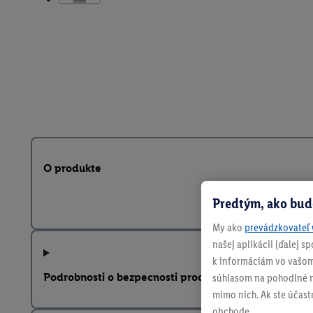
O produkte
Predtým, ako bud
My ako
prevádzkovateľ 
našej aplikácii (ďalej 
k informáciám vo vašom
Podrobnosti o bezpecnosti produktu
súhlasom na pohodlné na
mimo nich. Ak ste účast
obchode.