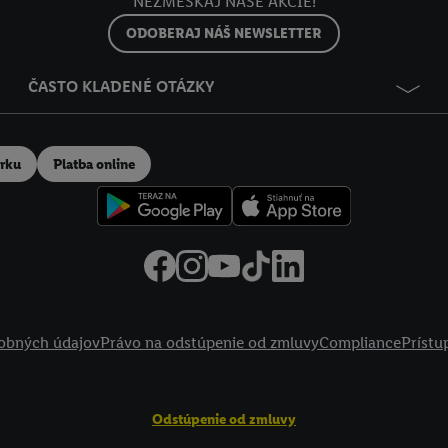
NEZMEŠKAJ NAŠE AKCIE!
ODOBERAJ NÁŠ NEWSLETTER
ČASTO KLADENÉ OTÁZKY
erku
Platba online
obných údajov
Právo na odstúpenie od zmluvy
Compliance
Prístu
Odstúpenie od zmluvy