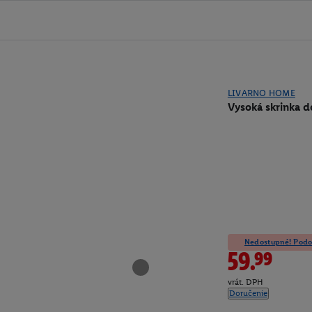
LIVARNO HOME
Vysoká skrinka d
Nedostupné! Podob
59.99
vrát. DPH
Doručenie