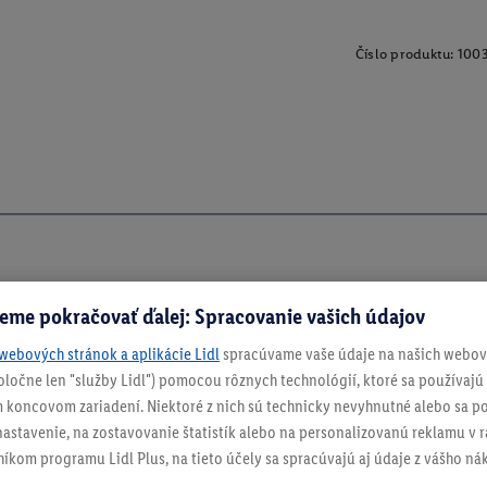
Číslo produktu:
100
eme pokračovať ďalej: Spracovanie vašich údajov
webových stránok a aplikácie Lidl
spracúvame vaše údaje na našich webový
spoločne len "služby Lidl") pomocou rôznych technológií, ktoré sa používajú
 koncovom zariadení. Niektoré z nich sú technicky nevyhnutné alebo sa po
stavenie, na zostavovanie štatistík alebo na personalizovanú reklamu v rá
níkom programu Lidl Plus, na tieto účely sa spracúvajú aj údaje z vášho n