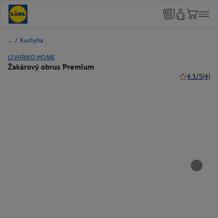
/
Kuchyňa
LIVARNO HOME
Žakárový obrus Premium
4.3/5
(4)
4.3 z 5 hviez