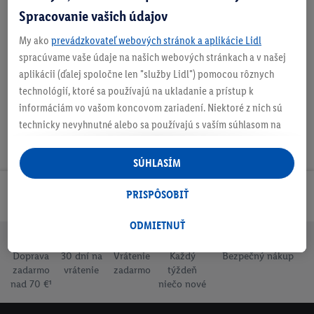
Spracovanie vašich údajov
O produkte
My ako
prevádzkovateľ webových stránok a aplikácie Lidl
spracúvame vaše údaje na našich webových stránkach a v našej
aplikácii (ďalej spoločne len "služby Lidl") pomocou rôznych
technológií, ktoré sa používajú na ukladanie a prístup k
informáciám vo vašom koncovom zariadení. Niektoré z nich sú
technicky nevyhnutné alebo sa používajú s vaším súhlasom na
pohodlné nastavenie, na zostavovanie štatistík alebo na
personalizovanú reklamu v rámci služieb Lidl aj mimo nich. Ak
SÚHLASÍM
ste účastníkom programu Lidl Plus, na tieto účely sa spracúvajú
aj údaje z vášho nákupného správania v obchode.
PRISPÔSOBIŤ
Odoberaj Newsletter!
Ak tu udelíte svoj súhlas na účely personalizovanej reklamy a
následne si vytvoríte účet Lidl Plus alebo sa prihlásite do svojho
ODMIETNUŤ
existujúceho účtu Lidl Plus, my a náš partner Criteo S.A. môžeme
Doprava
30 dní na
Vrátenie
Každý
Bezpečný nákup
tiež vytvoriť špeciálny online identifikátor z e-mailovej adresy,
zadarmo
vrátenie
zadarmo
týždeň
ktorú tam uvediete, aby sme vás mohli rozpoznať v službách
nad 70 €¹
niečo nové
prevádzkovaných tretími stranami a zobrazovať vám
personalizovanú reklamu. Na tento účel môže byť vaša