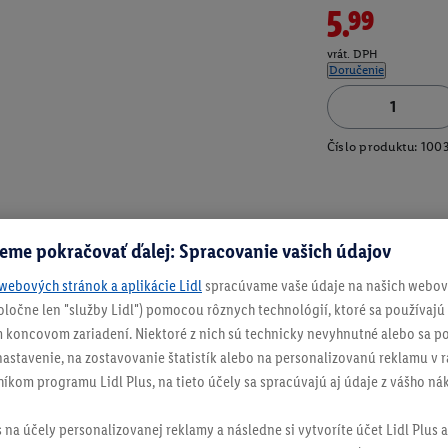
5.99
vrát. DPH
Doručenie
Číslo produktu:
100
eme pokračovať ďalej: Spracovanie vašich údajov
webových stránok a aplikácie Lidl
spracúvame vaše údaje na našich webový
spoločne len "služby Lidl") pomocou rôznych technológií, ktoré sa používajú
 koncovom zariadení. Niektoré z nich sú technicky nevyhnutné alebo sa po
stavenie, na zostavovanie štatistík alebo na personalizovanú reklamu v rá
níkom programu Lidl Plus, na tieto účely sa spracúvajú aj údaje z vášho n
s na účely personalizovanej reklamy a následne si vytvoríte účet Lidl Plus a