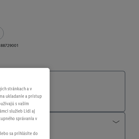
388729001
ch stránkach a v
 na ukladanie a prístup
užívajú s vaším
mci služieb Lidl aj
ákupného správania v
lebo sa prihlásite do