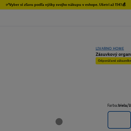
✅Vyber si zľavu podľa výšky svojho nákupu v eshope. Ušetri až 15€!💰
LIVARNO HOME
Zásuvkový organ
Odporúčané zákazník
Farba:
biela/ž