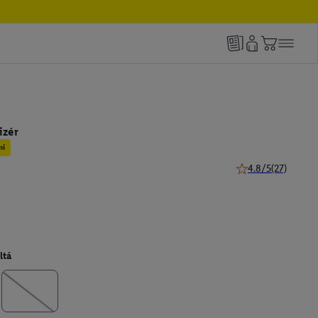
izér
mi
4.8/5
(27)
4.8 z 5 hviezdičiek
ltá