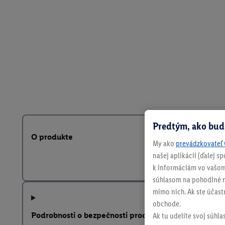
Predtým, ako bud
O produkte
My ako
prevádzkovateľ 
našej aplikácii (ďalej 
k informáciám vo vašom
súhlasom na pohodlné na
mimo nich. Ak ste účast
obchode.
Podrobnosti o bezpečnosti produktu
Ak tu udelíte svoj súhla