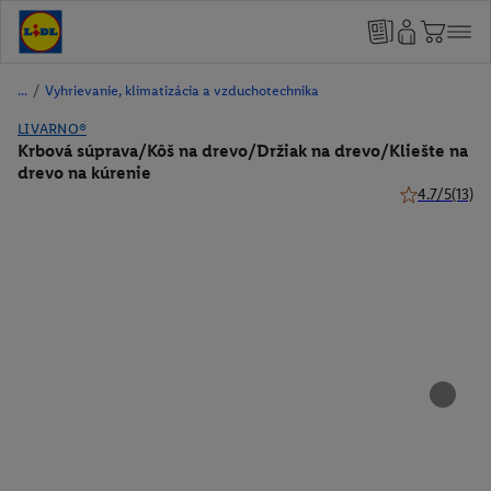
/
Vyhrievanie, klimatizácia a vzduchotechnika
LIVARNO®
Krbová súprava/Kôš na drevo/Držiak na drevo/Kliešte na
drevo na kúrenie
4.7/5
(13)
4.7 z 5 hviezd