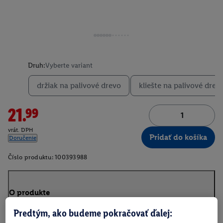
Druh:
Vyberte variant
držiak na palivové drevo
kliešte na palivové drev
21.99
vrát. DPH
Pridať do košíka
Doručenie
Číslo produktu:
100393988
O produkte
Predtým, ako budeme pokračovať ďalej: