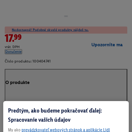
Nedostupné! Podobné skvelé produkty nájdeš tu.
17.99
Upozornite ma
vrát. DPH
Doručenie
Číslo produktu:
100404741
O produkte
Predtým, ako budeme pokračovať ďalej:
Na stiahnutie
Spracovanie vašich údajov
My ako
prevádzkovateľ webových stránok a aplikácie Lidl