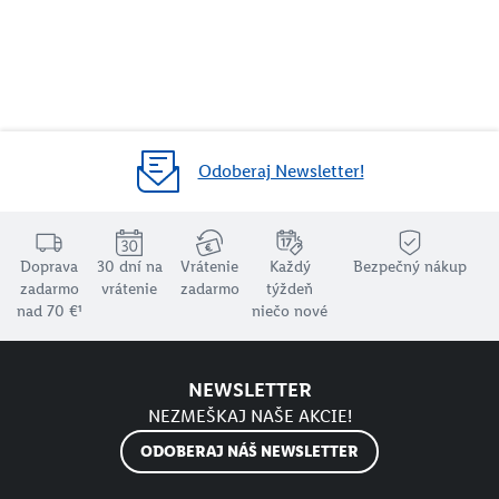
Odoberaj Newsletter!
Doprava
30 dní na
Vrátenie
Každý
Bezpečný nákup
zadarmo
vrátenie
zadarmo
týždeň
nad 70 €¹
niečo nové
NEWSLETTER
NEZMEŠKAJ NAŠE AKCIE!
ODOBERAJ NÁŠ NEWSLETTER