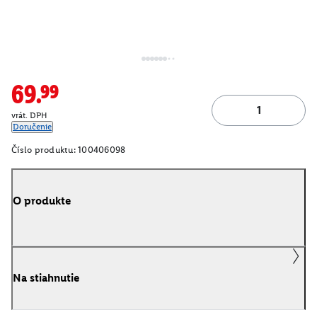
69.99
vrát. DPH
Doručenie
Číslo produktu:
100406098
O produkte
Na stiahnutie