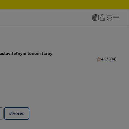
nastaviteľným tónom farby
4.5/5
(14)
4.5 z 5 hviezdičiek
štvorec