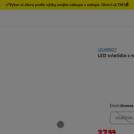
✅Vyber si zľavu podľa výšky svojho nákupu v eshope. Ušetri až 15€!💰
LIVARNO®
LED svietidlo s 
Druh:
štvorec
obdĺžnik
37.99