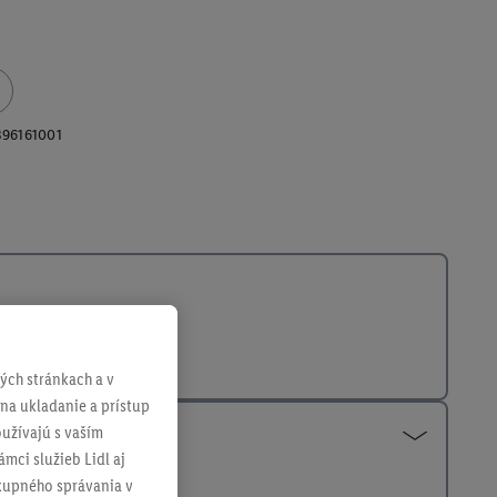
396161001
ch stránkach a v
 na ukladanie a prístup
užívajú s vaším
mci služieb Lidl aj
ákupného správania v