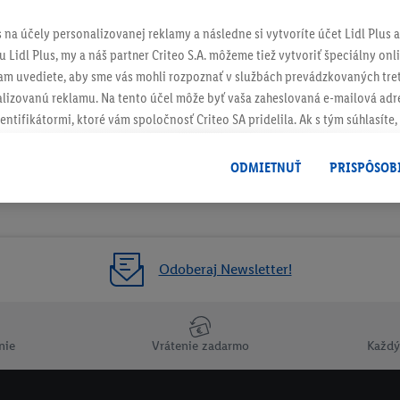
s na účely personalizovanej reklamy a následne si vytvoríte účet Lidl Plus a
 Lidl Plus, my a náš partner Criteo S.A. môžeme tiež vytvoriť špeciálny onli
tam uvediete, aby sme vás mohli rozpoznať v službách prevádzkovaných tre
izovanú reklamu. Na tento účel môže byť vaša zaheslovaná e-mailová adre
entifikátormi, ktoré vám spoločnosť Criteo SA pridelila. Ak s tým súhlasíte, 
klamy na produkty, o ktoré ste prejavili záujem (napr. vložením produktu do
le nie jeho zakúpením), sa môžu zobrazovať aj na rôznych zariadeniach a 
ODMIETNUŤ
PRISPÔSOB
 možno priradiť niekoľko koncových zariadení alebo používanie viacerých 
hovanej e-mailovej adresy a prípadne ďalších identifikátorov/identifikáto
ispozícii.
žete povoliť jednotlivé účely a nájsť ďalšie informácie o podmienkach sp
Odoberaj Newsletter!
Odmietnuť
" môžete povoliť iba používanie potrebných technológií. Kliknut
acúvaním na všetky vyššie uvedené účely. Ďalšie informácie vrátane inform
ašom práve kedykoľvek odvolať súhlas s účinnosťou do budúcnosti nájdet
nie
Vrátenie zadarmo
Každý
ov
.
Imprint nájdete tu.