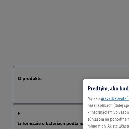
O produkte
Predtým, ako bud
My ako
prevádzkovateľ 
našej aplikácii (ďalej 
k informáciám vo vašom
súhlasom na pohodlné na
Informácie o batériách podľa nariadenia EÚ o batériá
mimo nich. Ak ste účast