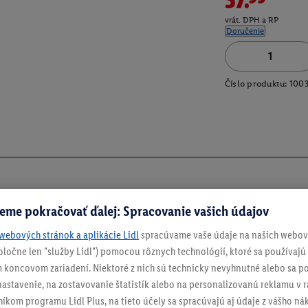
vrát. DPH a RP
Doručenie
Číslo produktu:
100
eme pokračovať ďalej: Spracovanie vašich údajov
webových stránok a aplikácie Lidl
spracúvame vaše údaje na našich webový
spoločne len "služby Lidl") pomocou rôznych technológií, ktoré sa používajú
 koncovom zariadení. Niektoré z nich sú technicky nevyhnutné alebo sa po
stavenie, na zostavovanie štatistík alebo na personalizovanú reklamu v rá
ch
níkom programu Lidl Plus, na tieto účely sa spracúvajú aj údaje z vášho n