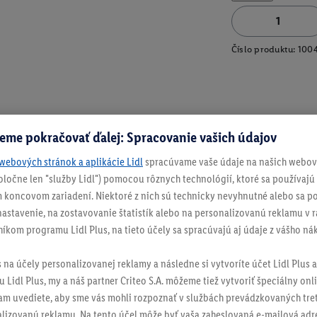
Číslo produktu:
100
eme pokračovať ďalej: Spracovanie vašich údajov
webových stránok a aplikácie Lidl
spracúvame vaše údaje na našich webový
spoločne len "služby Lidl") pomocou rôznych technológií, ktoré sa používajú
 koncovom zariadení. Niektoré z nich sú technicky nevyhnutné alebo sa po
stavenie, na zostavovanie štatistík alebo na personalizovanú reklamu v rá
níkom programu Lidl Plus, na tieto účely sa spracúvajú aj údaje z vášho n
s na účely personalizovanej reklamy a následne si vytvoríte účet Lidl Plus a
 Lidl Plus, my a náš partner Criteo S.A. môžeme tiež vytvoriť špeciálny onli
tam uvediete, aby sme vás mohli rozpoznať v službách prevádzkovaných tre
izovanú reklamu. Na tento účel môže byť vaša zaheslovaná e-mailová adre