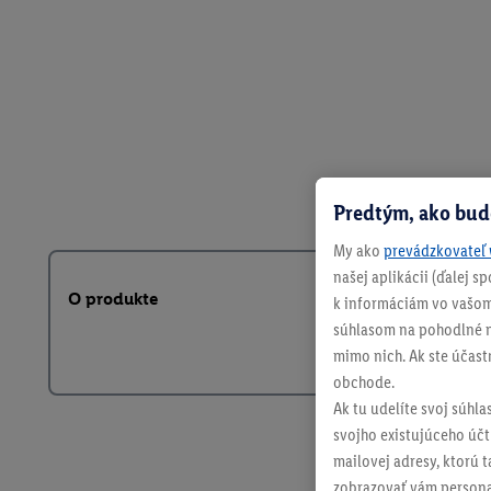
Predtým, ako bud
My ako
prevádzkovateľ 
našej aplikácii (ďalej 
O produkte
k informáciám vo vašom
súhlasom na pohodlné na
mimo nich. Ak ste účast
obchode.
Ak tu udelíte svoj súhla
svojho existujúceho účtu
mailovej adresy, ktorú 
zobrazovať vám personal