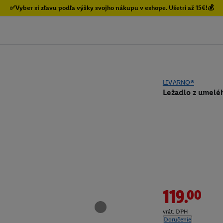
✅Vyber si zľavu podľa výšky svojho nákupu v eshope. Ušetri až 15€!💰
LIVARNO®
Ležadlo z umelé
119.00
vrát. DPH
Doručenie