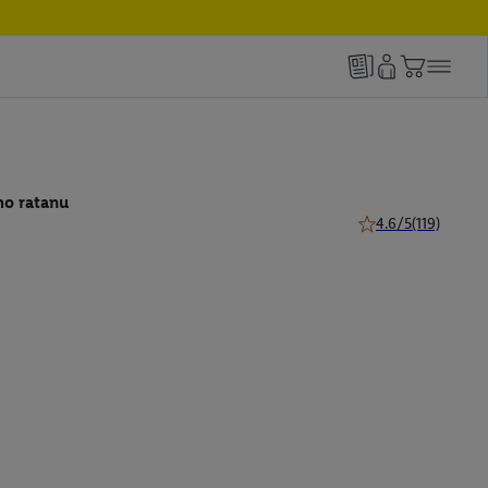
ho ratanu
4.6/5
(119)
4.6 z 5 hviezdičiek 