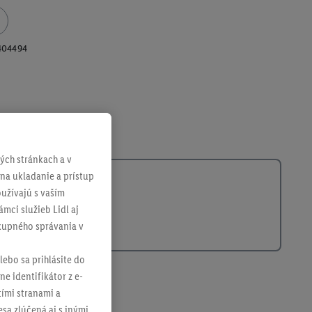
404494
ch stránkach a v
 na ukladanie a prístup
užívajú s vaším
mci služieb Lidl aj
ákupného správania v
lebo sa prihlásite do
ne identifikátor z e-
tími stranami a
sa zlúčená aj s inými