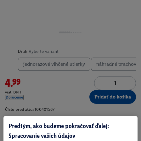
Druh:
Vyberte variant
jednorazové vlhčené utierky
náhradné prachovk
4.99
vrát. DPH
Pridať do košíka
Doručenie
Číslo produktu:
100401567
Predtým, ako budeme pokračovať ďalej:
O produkte
Spracovanie vašich údajov