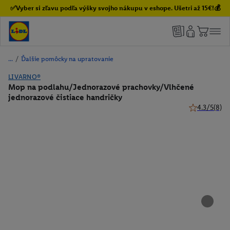
✅Vyber si zľavu podľa výšky svojho nákupu v eshope. Ušetri až 15€!💰
/
Ďalšie pomôcky na upratovanie
LIVARNO®
Mop na podlahu/Jednorazové prachovky/Vlhčené
jednorazové čistiace handričky
4.3/5
(8)
4.3 z 5 hviez