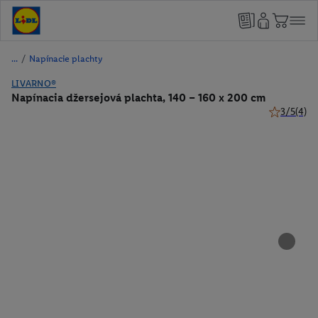
/
Napínacie plachty
LIVARNO®
Napínacia džersejová plachta, 140 – 160 x 200 cm
3/5
(4)
3 z 5 hviez