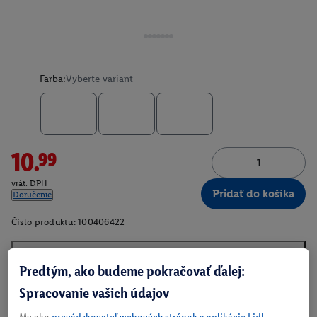
Farba:
Vyberte variant
10.99
vrát. DPH
Pridať do košíka
Doručenie
Číslo produktu:
100406422
Predtým, ako budeme pokračovať ďalej:
O produkte
Spracovanie vašich údajov