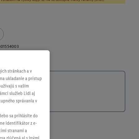
401554003
ch stránkach a v
 na ukladanie a prístup
užívajú s vaším
mci služieb Lidl aj
ákupného správania v
lebo sa prihlásite do
ne identifikátor z e-
tími stranami a
sa zlúčená aj s inými