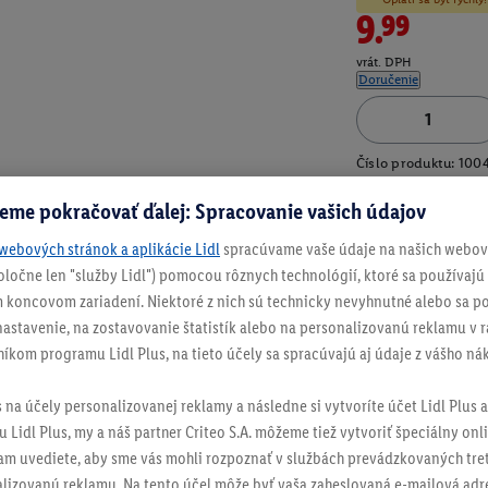
9.99
vrát. DPH
Doručenie
Číslo produktu:
100
eme pokračovať ďalej: Spracovanie vašich údajov
webových stránok a aplikácie Lidl
spracúvame vaše údaje na našich webový
spoločne len "služby Lidl") pomocou rôznych technológií, ktoré sa používajú
 koncovom zariadení. Niektoré z nich sú technicky nevyhnutné alebo sa po
stavenie, na zostavovanie štatistík alebo na personalizovanú reklamu v rá
níkom programu Lidl Plus, na tieto účely sa spracúvajú aj údaje z vášho n
s na účely personalizovanej reklamy a následne si vytvoríte účet Lidl Plus a
 Lidl Plus, my a náš partner Criteo S.A. môžeme tiež vytvoriť špeciálny onli
tam uvediete, aby sme vás mohli rozpoznať v službách prevádzkovaných tre
izovanú reklamu. Na tento účel môže byť vaša zaheslovaná e-mailová adre