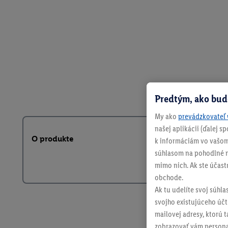
Predtým, ako bud
My ako
prevádzkovateľ 
našej aplikácii (ďalej 
O produkte
k informáciám vo vašom
súhlasom na pohodlné na
mimo nich. Ak ste účast
obchode.
Ak tu udelíte svoj súhla
svojho existujúceho účtu
mailovej adresy, ktorú 
zobrazovať vám personal