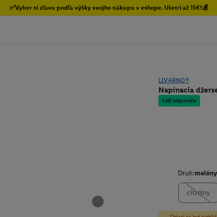
✅Vyber si zľavu podľa výšky svojho nákupu v eshope. Ušetri až 15€!💰
LIVARNO®
Napínacia džerse
Lidl odporúča
Druh:
melóny
citróny
Oplatí sa byť rýchl