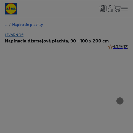
/
Napínacie plachty
LIVARNO®
Napínacia džersejová plachta, 90 - 100 x 200 cm
4.3/5
(12)
4.3 z 5 hviezd