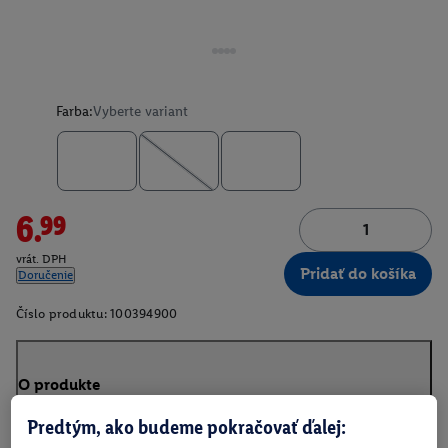
Farba:
Vyberte variant
6.99
vrát. DPH
Pridať do košíka
Doručenie
Číslo produktu:
100394900
O produkte
Predtým, ako budeme pokračovať ďalej: