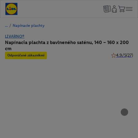
/
Napínacie plachty
LIVARNO®
Napínacia plachta z bavlneného saténu, 140 – 160 x 200
cm
4.9/5
(27)
Odporúčané zákazníkmi
4.9 z 5 hviezd