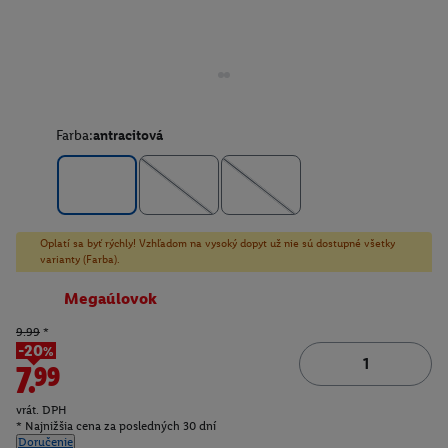
Farba:
antracitová
Oplatí sa byť rýchly! Vzhľadom na vysoký dopyt už nie sú dostupné všetky
varianty (Farba).
Megaúlovok
9.99
*
-20%
7.99
vrát. DPH
* Najnižšia cena za posledných 30 dní
Doručenie