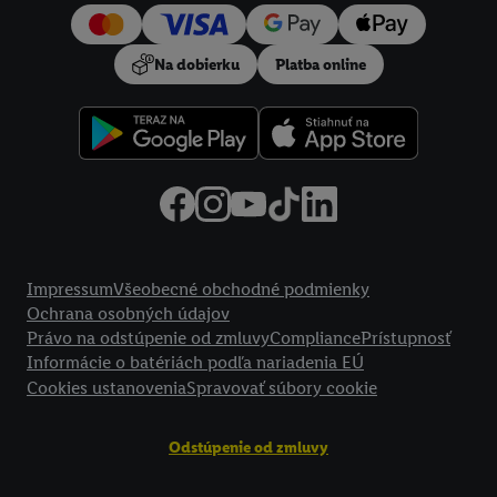
používanie potrebných technológií. Kliknutím na "
Súhlasím
"
vyjadríte súhlas so spracúvaním na všetky vyššie uvedené účely.
Na dobierku
Platba online
Ďalšie informácie vrátane informácií o dobe uchovávania
údajov a Vašom práve kedykoľvek odvolať súhlas s účinnosťou
do budúcnosti nájdete v našich
zásadách ochrany osobných
údajov
.
Imprint nájdete tu.
Právne informácie
Impressum
Všeobecné obchodné podmienky
Ochrana osobných údajov
Právo na odstúpenie od zmluvy
Compliance
Prístupnosť
Informácie o batériách podľa nariadenia EÚ
Cookies ustanovenia
Spravovať súbory cookie
Odstúpenie od zmluvy