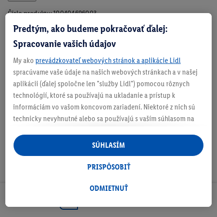
Číslo produktu:
100404696003
Predtým, ako budeme pokračovať ďalej:
Spracovanie vašich údajov
O produkte
My ako
prevádzkovateľ webových stránok a aplikácie Lidl
spracúvame vaše údaje na našich webových stránkach a v našej
Pre matrace s výškou do 20 cm
aplikácii (ďalej spoločne len "služby Lidl") pomocou rôznych
technológií, ktoré sa používajú na ukladanie a prístup k
Sťahovacia guma po celom obvode perfektne prilieha
informáciám vo vašom koncovom zariadení. Niektoré z nich sú
technicky nevyhnutné alebo sa používajú s vaším súhlasom na
pohodlné nastavenie, na zostavovanie štatistík alebo na
personalizovanú reklamu v rámci služieb Lidl aj mimo nich. Ak
SÚHLASÍM
ste účastníkom programu Lidl Plus, na tieto účely sa spracúvajú
aj údaje z vášho nákupného správania v obchode.
PRISPÔSOBIŤ
Ak tu udelíte svoj súhlas na účely personalizovanej reklamy a
následne si vytvoríte účet Lidl Plus alebo sa prihlásite do svojho
ODMIETNUŤ
existujúceho účtu Lidl Plus, my a náš partner Criteo S.A. môžeme
Odoberaj Newsletter!
tiež vytvoriť špeciálny online identifikátor z e-mailovej adresy,