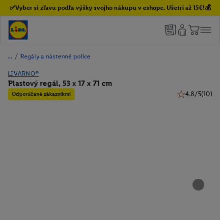
✅Vyber si zľavu podľa výšky svojho nákupu v eshope. Ušetri až 15€!💰
/
Regály a nástenné police
LIVARNO®
Plastový regál, 53 x 17 x 71 cm
4.8/5
(10)
Odporúčané zákazníkmi
4.8 z 5 hviezd