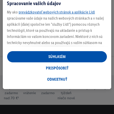
Spracovanie vašich údajov
O produkte
My ako
prevádzkovateľ webových stránok a aplikácie Lidl
spracúvame vaše údaje na našich webových stránkach a v našej
aplikácii (ďalej spoločne len "služby Lidl") pomocou rôznych
technológií, ktoré sa používajú na ukladanie a prístup k
informáciám vo vašom koncovom zariadení. Niektoré z nich sú
technicky nevyhnutné alebo sa používajú s vaším súhlasom na
pohodlné nastavenie, na zostavovanie štatistík alebo na
personalizovanú reklamu v rámci služieb Lidl aj mimo nich. Ak
SÚHLASÍM
ste účastníkom programu Lidl Plus, na tieto účely sa spracúvajú
Odoberaj Newsletter!
aj údaje z vášho nákupného správania v obchode.
PRISPÔSOBIŤ
Ak tu udelíte svoj súhlas na účely personalizovanej reklamy a
následne si vytvoríte účet Lidl Plus alebo sa prihlásite do svojho
ODMIETNUŤ
existujúceho účtu Lidl Plus, my a náš partner Criteo S.A. môžeme
Doprava
30 dní na
Vrátenie
Každý
Bezpečný nákup
tiež vytvoriť špeciálny online identifikátor z e-mailovej adresy,
zadarmo
vrátenie
zadarmo
týždeň
ktorú tam uvediete, aby sme vás mohli rozpoznať v službách
nad 70 €¹
niečo nové
prevádzkovaných tretími stranami a zobrazovať vám
personalizovanú reklamu. Na tento účel môže byť vaša