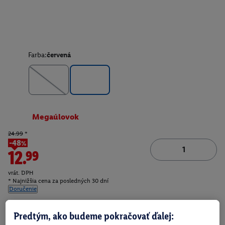
Farba:
červená
Megaúlovok
24.99
*
-48%
12.99
vrát. DPH
* Najnižšia cena za posledných 30 dní
Doručenie
Číslo produktu:
100400759002
Predtým, ako budeme pokračovať ďalej: