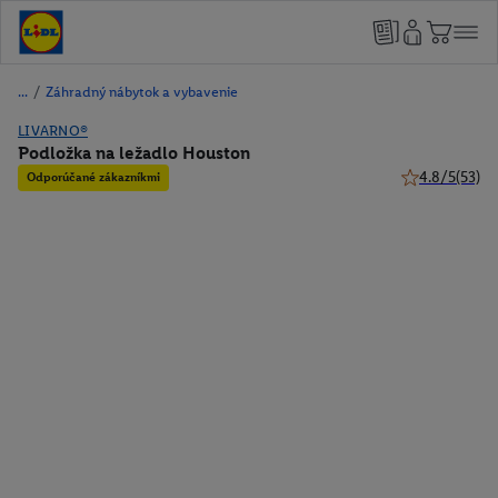
/
Záhradný nábytok a vybavenie
LIVARNO®
Podložka na ležadlo Houston
4.8/5
(53)
Odporúčané zákazníkmi
4.8 z 5 hviezd