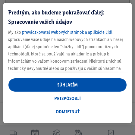
Predtým, ako budeme pokračovať ďalej:
O produkte
Spracovanie vašich údajov
Kvalitné a pohodlné 8 cm polstrovanie
My ako
prevádzkovateľ webových stránok a aplikácie Lidl
spracúvame vaše údaje na našich webových stránkach a v našej
Optimálne drží vďaka nastaviteľnému popruhu na operadlo a
aplikácii (ďalej spoločne len "služby Lidl") pomocou rôznych
šnúrkam na zaviazanie
technológií, ktoré sa používajú na ukladanie a prístup k
informáciám vo vašom koncovom zariadení. Niektoré z nich sú
technicky nevyhnutné alebo sa používajú s vaším súhlasom na
pohodlné nastavenie, na zostavovanie štatistík alebo na
personalizovanú reklamu v rámci služieb Lidl aj mimo nich. Ak
SÚHLASÍM
ste účastníkom programu Lidl Plus, na tieto účely sa spracúvajú
aj údaje z vášho nákupného správania v obchode.
PRISPÔSOBIŤ
Ak tu udelíte svoj súhlas na účely personalizovanej reklamy a
následne si vytvoríte účet Lidl Plus alebo sa prihlásite do svojho
ODMIETNUŤ
Odoberaj Newsletter!
existujúceho účtu Lidl Plus, my a náš partner Criteo S.A. môžeme
tiež vytvoriť špeciálny online identifikátor z e-mailovej adresy,
ktorú tam uvediete, aby sme vás mohli rozpoznať v službách