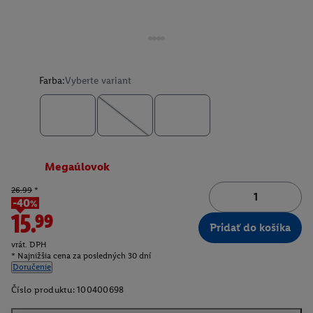
Farba:
Vyberte variant
Megaúlovok
26.99
*
-40%
15.99
Pridať do košíka
vrát. DPH
* Najnižšia cena za posledných 30 dní
Doručenie
Číslo produktu:
100400698