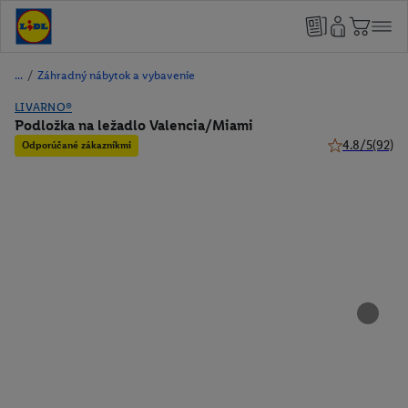
/
Záhradný nábytok a vybavenie
LIVARNO®
Podložka na ležadlo Valencia/Miami
4.8/5
(92)
Odporúčané zákazníkmi
4.8 z 5 hviezd