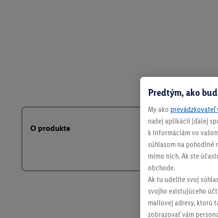
Predtým, ako bud
My ako
prevádzkovateľ 
našej aplikácii (ďalej 
O produkte
k informáciám vo vašom
súhlasom na pohodlné na
mimo nich. Ak ste účast
obchode.
Ak tu udelíte svoj súhla
svojho existujúceho účtu
mailovej adresy, ktorú 
zobrazovať vám personal