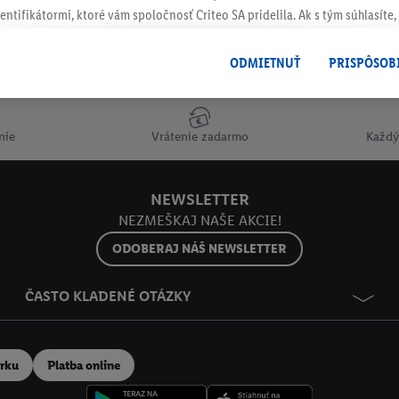
entifikátormi, ktoré vám spoločnosť Criteo SA pridelila. Ak s tým súhlasíte, 
klamy na produkty, o ktoré ste prejavili záujem (napr. vložením produktu do
le nie jeho zakúpením), sa môžu zobrazovať aj na rôznych zariadeniach a 
Odoberaj Newsletter!
ODMIETNUŤ
PRISPÔSOB
 možno priradiť niekoľko koncových zariadení alebo používanie viacerých 
hovanej e-mailovej adresy a prípadne ďalších identifikátorov/identifikáto
ispozícii.
nie
Vrátenie zadarmo
Každý
žete povoliť jednotlivé účely a nájsť ďalšie informácie o podmienkach sp
Odmietnuť
" môžete povoliť iba používanie potrebných technológií. Kliknut
NEWSLETTER
acúvaním na všetky vyššie uvedené účely. Ďalšie informácie vrátane inform
NEZMEŠKAJ NAŠE AKCIE!
ašom práve kedykoľvek odvolať súhlas s účinnosťou do budúcnosti nájdet
ov
.
Imprint nájdete tu.
ODOBERAJ NÁŠ NEWSLETTER
ČASTO KLADENÉ OTÁZKY
erku
Platba online