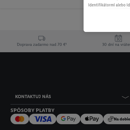
identifikátormi alebo id
retargetingom, t. j. re
internetovom obchode, a
spoločnosti Lidl ak vám
Lidl, pomocou vašej has
spoločnosť Criteo SA k d
Doprava zadarmo nad 70 €¹
30 dní na vráte
V časti "
Prispôsobiť
" mô
údajov.
Kliknutím na možnosť "
vyjadríte súhlas so spr
uchovávania údajov a V
ochrany osobných údaj
KONTAKTUJ NÁS
SPÔSOBY PLATBY
Na dobi