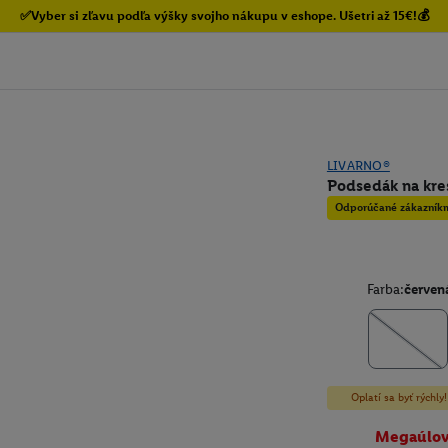
✅Vyber si zľavu podľa výšky svojho nákupu v eshope. Ušetri až 15€!💰
LIVARNO®
Podsedák na kre
Odporúčané zákazník
Farba:
červen
Oplatí sa byť rýchl
Megaúlo