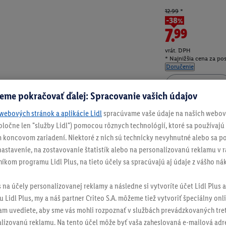
12.99
*
-38%
7.99
vrát. DPH
* Najnižšia cena za po
Doručenie
eme pokračovať ďalej: Spracovanie vašich údajov
Číslo produktu:
100
webových stránok a aplikácie Lidl
spracúvame vaše údaje na našich webový
spoločne len "služby Lidl") pomocou rôznych technológií, ktoré sa používajú
 koncovom zariadení. Niektoré z nich sú technicky nevyhnutné alebo sa po
stavenie, na zostavovanie štatistík alebo na personalizovanú reklamu v rá
níkom programu Lidl Plus, na tieto účely sa spracúvajú aj údaje z vášho n
s na účely personalizovanej reklamy a následne si vytvoríte účet Lidl Plus a
 Lidl Plus, my a náš partner Criteo S.A. môžeme tiež vytvoriť špeciálny onli
tam uvediete, aby sme vás mohli rozpoznať v službách prevádzkovaných tre
izovanú reklamu. Na tento účel môže byť vaša zaheslovaná e-mailová adre