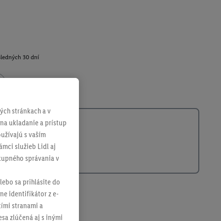
sledných 30 dní
400579003
ch stránkach a v
 na ukladanie a prístup
užívajú s vaším
mci služieb Lidl aj
ákupného správania v
lebo sa prihlásite do
ne identifikátor z e-
tími stranami a
sa zlúčená aj s inými