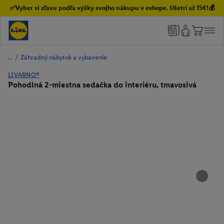
✅Vyber si zľavu podľa výšky svojho nákupu v eshope. Ušetri až 15€!💰
/
Záhradný nábytok a vybavenie
LIVARNO®
Pohodlná 2-miestna sedačka do interiéru, tmavosivá