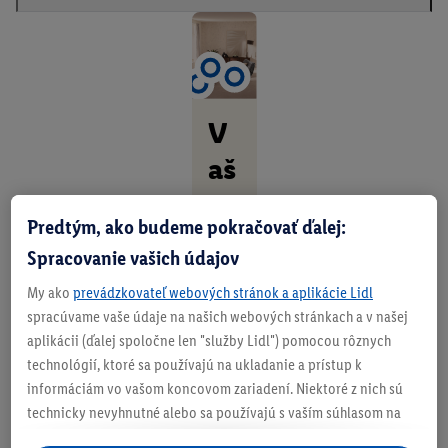
V
aš
a
Predtým, ako budeme pokračovať ďalej:
se
Spracovanie vašich údajov
da
My ako
prevádzkovateľ webových stránok a aplikácie Lidl
čk
spracúvame vaše údaje na našich webových stránkach a v našej
a,
aplikácii (ďalej spoločne len "služby Lidl") pomocou rôznych
technológií, ktoré sa používajú na ukladanie a prístup k
vá
informáciám vo vašom koncovom zariadení. Niektoré z nich sú
š
technicky nevyhnutné alebo sa používajú s vaším súhlasom na
pohodlné nastavenie, na zostavovanie štatistík alebo na