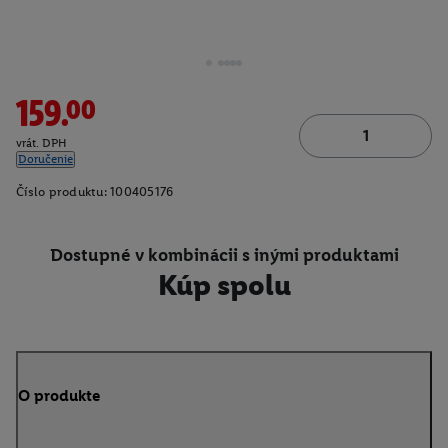
159.00
vrát. DPH
Doručenie
Číslo produktu:
100405176
Dostupné v kombinácii s inými produktami
Kúp spolu
O produkte