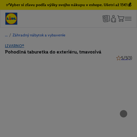
✅Vyber si zľavu podľa výšky svojho nákupu v eshope. Ušetri až 15€!💰
/
Záhradný nábytok a vybavenie
LIVARNO®
Pohodlná taburetka do exteriéru, tmavosivá
5/5
(3)
5 z 5 hviez