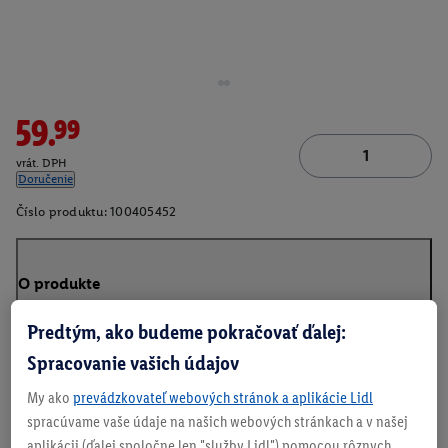
59.99
vrát. DPH
Doručenie
Číslo produktu:
100405452
O produkte
Predtým, ako budeme pokračovať ďalej:
Spracovanie vašich údajov
My ako
prevádzkovateľ webových stránok a aplikácie Lidl
spracúvame vaše údaje na našich webových stránkach a v našej
aplikácii (ďalej spoločne len "služby Lidl") pomocou rôznych