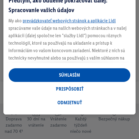
Predtým, ako budeme pokračovať ďalej:
Spracovanie vašich údajov
My ako
prevádzkovateľ webových stránok a aplikácie Lidl
O produkte
spracúvame vaše údaje na našich webových stránkach a v našej
aplikácii (ďalej spoločne len "služby Lidl") pomocou rôznych
technológií, ktoré sa používajú na ukladanie a prístup k
informáciám vo vašom koncovom zariadení. Niektoré z nich sú
technicky nevyhnutné alebo sa používajú s vaším súhlasom na
pohodlné nastavenie, na zostavovanie štatistík alebo na
personalizovanú reklamu v rámci služieb Lidl aj mimo nich. Ak
SÚHLASÍM
ste účastníkom programu Lidl Plus, na tieto účely sa spracúvajú
aj údaje z vášho nákupného správania v obchode.
PRISPÔSOBIŤ
Odoberaj Newsletter!
Ak tu udelíte svoj súhlas na účely personalizovanej reklamy a
následne si vytvoríte účet Lidl Plus alebo sa prihlásite do svojho
ODMIETNUŤ
existujúceho účtu Lidl Plus, my a náš partner Criteo S.A. môžeme
tiež vytvoriť špeciálny online identifikátor z e-mailovej adresy,
Doprava
30 dní na
Vrátenie
Každý
Bezpečný nákup
ktorú tam uvediete, aby sme vás mohli rozpoznať v službách
zadarmo
vrátenie
zadarmo
týždeň
nad 70 €¹
niečo nové
prevádzkovaných tretími stranami a zobrazovať vám