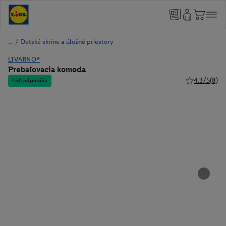
/
Detské skrine a úložné priestory
LIVARNO®
Prebaľovacia komoda
4.3/5
(8)
Lidl odporúča
4.3 z 5 hviez