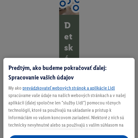
D
et
sk
é
Predtým, ako budeme pokračovať ďalej:
sn
Spracovanie vašich údajov
y
My ako
prevádzkovateľ webových stránok a aplikácie Lidl
na
spracúvame vaše údaje na našich webových stránkach a v našej
vy
aplikácii (ďalej spoločne len "služby Lidl") pomocou rôznych
technológií, ktoré sa používajú na ukladanie a prístup k
ba
informáciám vo vašom koncovom zariadení. Niektoré z nich sú
ve
technicky nevyhnutné alebo sa používajú s vaším súhlasom na
pohodlné nastavenie, na zostavovanie štatistík alebo na
ni