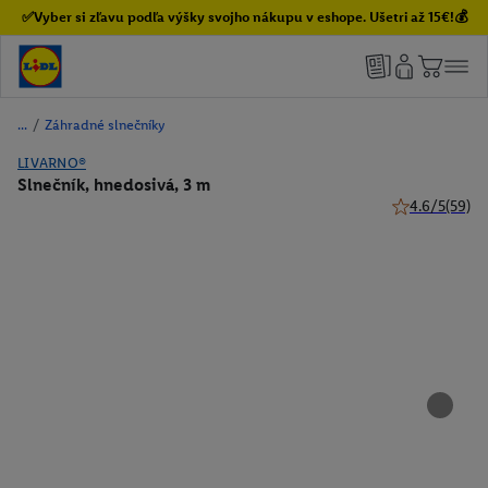
✅Vyber si zľavu podľa výšky svojho nákupu v eshope. Ušetri až 15€!💰
/
Záhradné slnečníky
LIVARNO®
Slnečník, hnedosivá, 3 m
4.6/5
(59)
4.6 z 5 hviezd