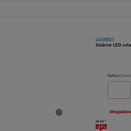
LIVARNO®
Solárne LED svie
Farba:
Vybert
Megaúlo
10.99
*
-27%