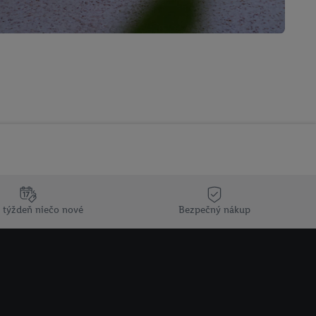
 týždeň niečo nové
Bezpečný nákup