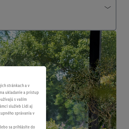
ch stránkach a v
 na ukladanie a prístup
užívajú s vaším
mci služieb Lidl aj
ákupného správania v
lebo sa prihlásite do