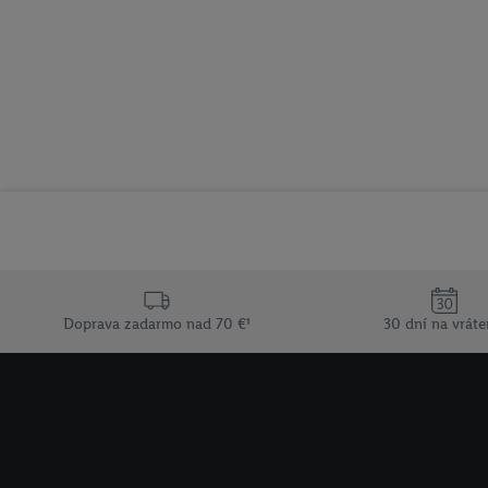
Doprava zadarmo nad 70 €¹
30 dní na vráte