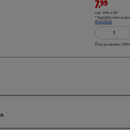
7.99
vrát. DPH a RP
* Najnižšia cena za po
Doručenie
Číslo produktu:
100
ch