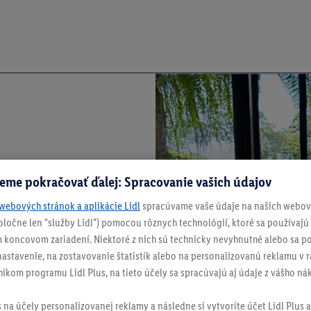
eme pokračovať ďalej: Spracovanie vašich údajov
webových stránok a aplikácie Lidl
spracúvame vaše údaje na našich webový
spoločne len "služby Lidl") pomocou rôznych technológií, ktoré sa používajú
 koncovom zariadení. Niektoré z nich sú technicky nevyhnutné alebo sa po
stavenie, na zostavovanie štatistík alebo na personalizovanú reklamu v rá
níkom programu Lidl Plus, na tieto účely sa spracúvajú aj údaje z vášho n
s na účely personalizovanej reklamy a následne si vytvoríte účet Lidl Plus a