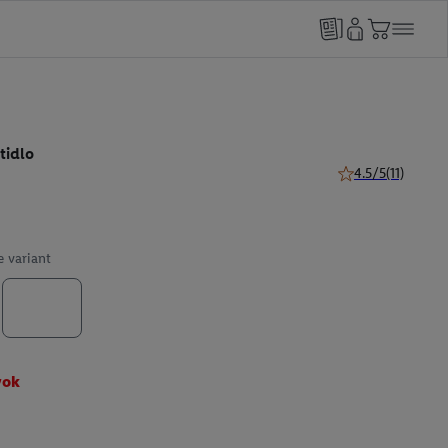
tidlo
4.5/5
(11)
4.5 z 5 hviezdičiek
e variant
vok