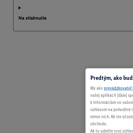
Na stiahnutie
Predtým, ako bud
My ako
prevádzkovateľ 
našej aplikácii (ďalej 
k informáciám vo vašom
súhlasom na pohodlné na
mimo nich. Ak ste účast
obchode.
Ak tu udelíte svoj súhla