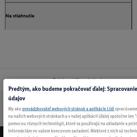
Na stiahnutie
Odoberaj Newsletter!
Predtým, ako budeme pokračovať ďalej: Spracovanie
údajov
Doprava
30 dní na
Vrátenie
Každý
Bezpečný nákup
My ako
prevádzkovateľ webových stránok a aplikácie Lidl
spracúvame 
zadarmo
vrátenie
zadarmo
týždeň
na našich webových stránkach a v našej aplikácii (ďalej spoločne len "
nad 70 €¹
niečo nové
pomocou rôznych technológií, ktoré sa používajú na ukladanie a prís
informáciám vo vašom koncovom zariadení. Niektoré z nich sú techni