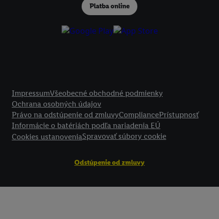
podmienkach spracúvania osobných údajov.
Platba online
Kliknutím na možnosť "
Odmietnuť
" môžete povoliť iba používanie po
technológií. Kliknutím na "
Súhlasím
" vyjadríte súhlas so spracúvaním
vyššie uvedené účely. Ďalšie informácie vrátane informácií o dobe u
údajov a Vašom práve kedykoľvek odvolať súhlas s účinnosťou do bu
nájdete v našich
zásadách ochrany osobných údajov
.
Imprint nájdete 
Právne informácie
Impressum
Všeobecné obchodné podmienky
Ochrana osobných údajov
Právo na odstúpenie od zmluvy
Compliance
Prístupnosť
Informácie o batériách podľa nariadenia EÚ
Spravovať súbory cookie
Cookies ustanovenia
Odstúpenie od zmluvy