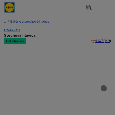
/
Batérie a sprchové hadice
LIVARNO®
Sprchová hlavica
4.6/5
(149)
Lidl odporúča
4.6 z 5 hviezdi