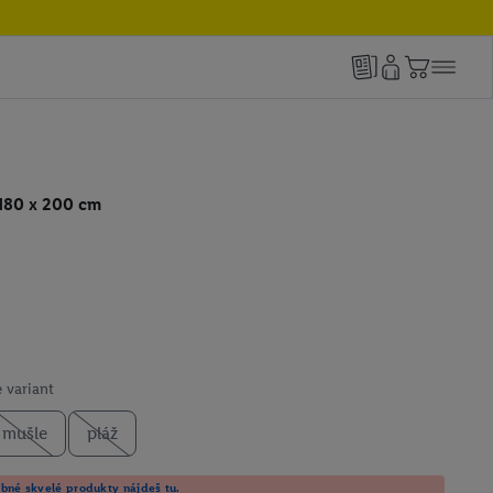
 180 x 200 cm
 variant
mušle
pláž
né skvelé produkty nájdeš tu.