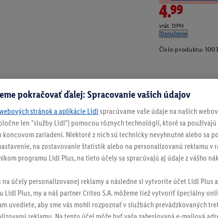
4.99
vrát. DPH
Doručenie
Číslo produktu:
100
eme pokračovať ďalej: Spracovanie vašich údajov
webových stránok a aplikácie Lidl
spracúvame vaše údaje na našich webový
spoločne len "služby Lidl") pomocou rôznych technológií, ktoré sa používajú
 koncovom zariadení. Niektoré z nich sú technicky nevyhnutné alebo sa po
stavenie, na zostavovanie štatistík alebo na personalizovanú reklamu v rá
níkom programu Lidl Plus, na tieto účely sa spracúvajú aj údaje z vášho n
s na účely personalizovanej reklamy a následne si vytvoríte účet Lidl Plus a
 Lidl Plus, my a náš partner Criteo S.A. môžeme tiež vytvoriť špeciálny onli
tam uvediete, aby sme vás mohli rozpoznať v službách prevádzkovaných tre
izovanú reklamu. Na tento účel môže byť vaša zaheslovaná e-mailová adre