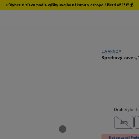
✅Vyber si zľavu podľa výšky svojho nákupu v eshope. Ušetri až 15€!💰
LIVARNO®
Sprchový záves,
Druh:
Vyberte
listy
Nedostupné! Podob