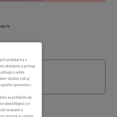
398579
ch stránkach a v
 na ukladanie a prístup
užívajú s vaším
mci služieb Lidl aj
ákupného správania v
lebo sa prihlásite do
ne identifikátor z e-
tími stranami a
sa zlúčená aj s inými