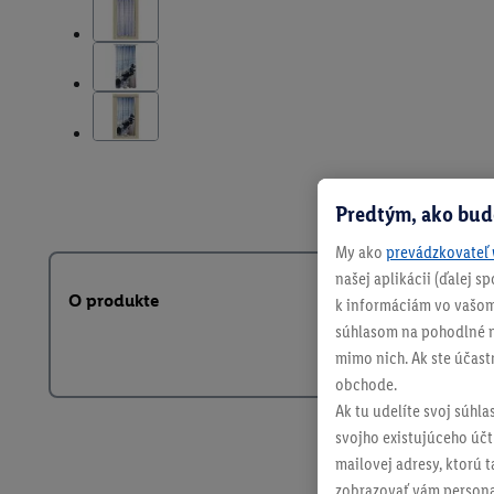
Predtým, ako bud
My ako
prevádzkovateľ 
našej aplikácii (ďalej 
O produkte
k informáciám vo vašom
súhlasom na pohodlné na
mimo nich. Ak ste účast
obchode.
Ak tu udelíte svoj súhla
svojho existujúceho účtu
mailovej adresy, ktorú 
zobrazovať vám personal