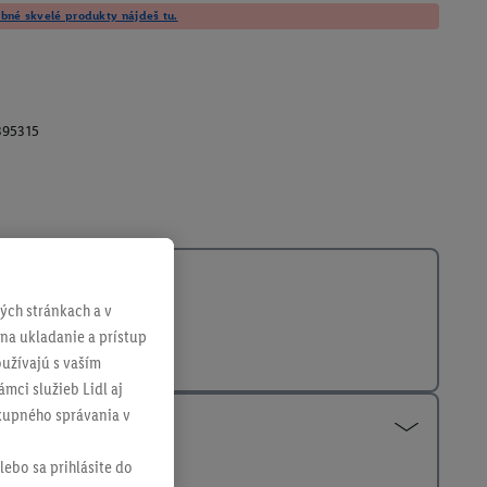
né skvelé produkty nájdeš tu.
395315
ch stránkach a v
 na ukladanie a prístup
užívajú s vaším
mci služieb Lidl aj
ákupného správania v
lebo sa prihlásite do