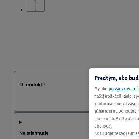
Predtým, ako bud
O produkte
My ako
prevádzkovateľ 
našej aplikácii (ďalej 
k informáciám vo vašom
súhlasom na pohodlné na
mimo nich. Ak ste účast
obchode.
Na stiahnutie
Ak tu udelíte svoj súhla