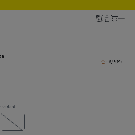
pa
4.6/5
(19)
4.6 z 5 hviezdičiek
e variant