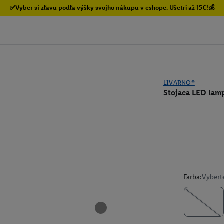
✅Vyber si zľavu podľa výšky svojho nákupu v eshope. Ušetri až 15€!💰
LIVARNO®
Stojaca LED lam
Farba:
Vybert