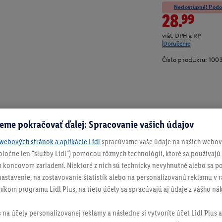
Nedostupné! Podob
28.99
vrát. DPH a RP
Doručenie
Číslo produktu:
100
eme pokračovať ďalej: Spracovanie vašich údajov
webových stránok a aplikácie Lidl
spracúvame vaše údaje na našich webový
spoločne len "služby Lidl") pomocou rôznych technológií, ktoré sa používajú
 koncovom zariadení. Niektoré z nich sú technicky nevyhnutné alebo sa po
stavenie, na zostavovanie štatistík alebo na personalizovanú reklamu v rá
níkom programu Lidl Plus, na tieto účely sa spracúvajú aj údaje z vášho n
s na účely personalizovanej reklamy a následne si vytvoríte účet Lidl Plus a