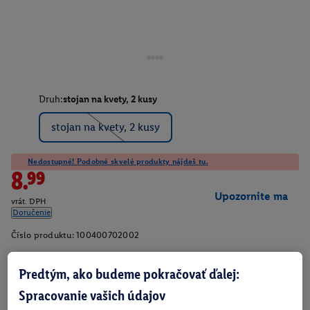
Druh:
stojan na kvety, 2 kusy
stojan na kvety, 2 kusy
Nedostupné! Podobné skvelé produkty nájdeš tu.
8.99
Upozornite ma
vrát. DPH
Doručenie
Číslo produktu:
100400702002
Predtým, ako budeme pokračovať ďalej:
O produkte
Spracovanie vašich údajov