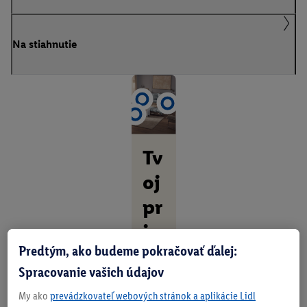
Na stiahnutie
Tv
oj
pr
ie
Predtým, ako budeme pokračovať ďalej:
st
Spracovanie vašich údajov
or
My ako
prevádzkovateľ webových stránok a aplikácie Lidl
pr