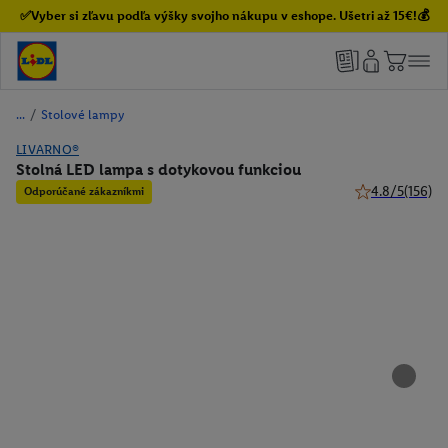
✅Vyber si zľavu podľa výšky svojho nákupu v eshope. Ušetri až 15€!💰
/
Stolové lampy
LIVARNO®
Stolná LED lampa s dotykovou funkciou
4.8/5
(156)
Odporúčané zákazníkmi
4.8 z 5 hviezdi