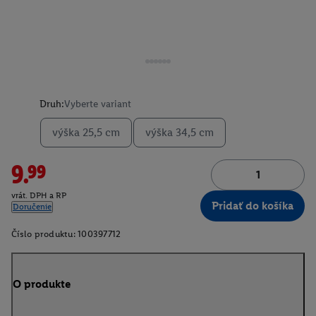
Druh:
Vyberte variant
výška 25,5 cm
výška 34,5 cm
9.99
vrát. DPH a RP
Pridať do košíka
Doručenie
Číslo produktu:
100397712
O produkte