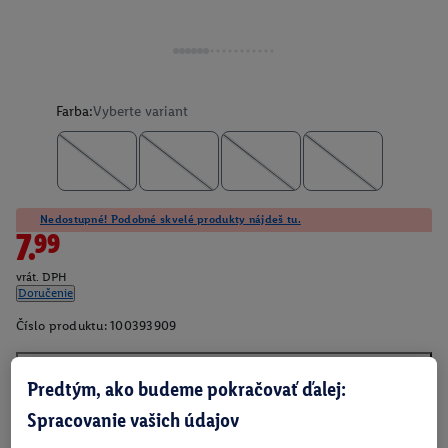
Farba:
Vyberte variant
Nedostupné! Podobné skvelé produkty nájdeš tu.
7.99
vrát. DPH
Doručenie
Číslo produktu:
100393909
Predtým, ako budeme pokračovať ďalej:
O produkte
Spracovanie vašich údajov