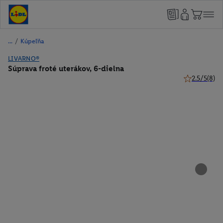
/
Kúpeľňa
LIVARNO®
Súprava froté uterákov, 6-dielna
2.5/5
(8)
2.5 z 5 hviez